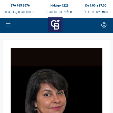
376 765 3676
Hidalgo #223
De 9:00 a 17:00
chapala@chapala.com
Chapala, Jal., México
De lunes a viernes