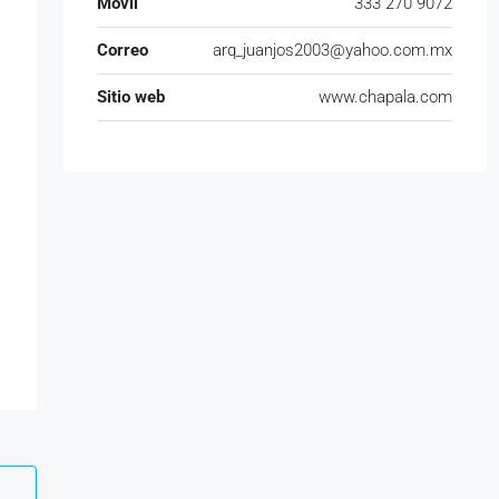
Móvil
333 270 9072
Correo
arq_juanjos2003@yahoo.com.mx
Sitio web
www.chapala.com