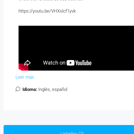
https://youtu.be/VHXslcf1yvk
Leer más
Idioma:
Inglés, español
Listados (2)