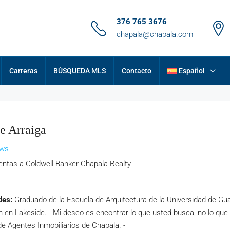
376 765 3676
chapala@chapala.com
Carreras
BÚSQUEDA MLS
Contacto
Español
e Arraiga
ews
entas
a
Coldwell Banker Chapala Realty
des:
Graduado de la Escuela de Arquitectura de la Universidad de Gua
 en Lakeside. - Mi deseo es encontrar lo que usted busca, no lo que 
e Agentes Inmobiliarios de Chapala. -