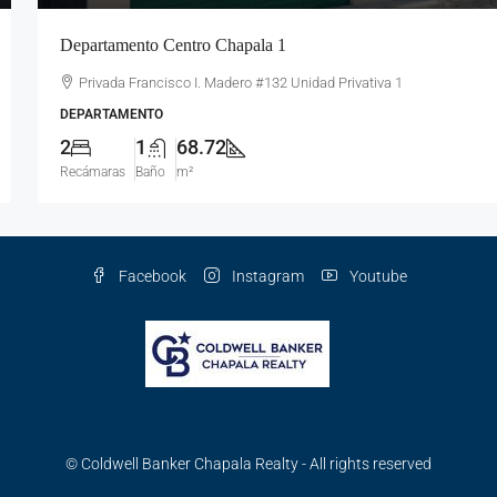
Departamento Centro Chapala 1
Privada Francisco I. Madero #132 Unidad Privativa 1
DEPARTAMENTO
2
1
68.72
Recámaras
Baño
m²
Facebook
Instagram
Youtube
© Coldwell Banker Chapala Realty - All rights reserved