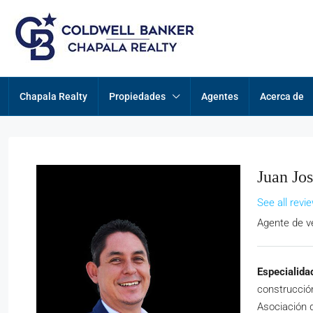
Chapala Realty
Propiedades
Agentes
Acerca de
Juan Jos
See all revi
Agente de v
Especialida
construcción
Asociación d