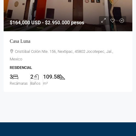
$164,000
USD - $2.950.000 pesos
Casa Luna
Cristóbal Colón Nte. 156, Nextipac, 45802 Jocotepec, Jal.,
Mexico
RESIDENCIAL
3
2
109.58
Recámaras
Baños
m²