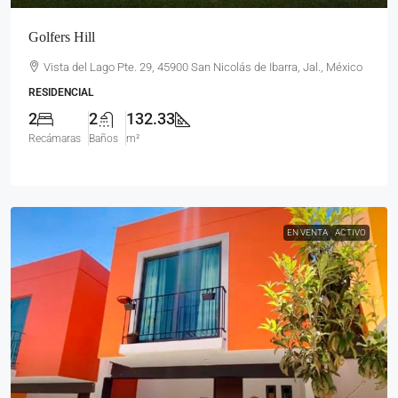
Golfers Hill
Vista del Lago Pte. 29, 45900 San Nicolás de Ibarra, Jal., México
RESIDENCIAL
2
2
132.33
Recámaras
Baños
m²
EN VENTA
ACTIVO