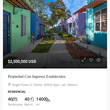
$2,500,000
USD
Propiedad Con Ingresos Establecidos
Ángel Flores 5, Centro, 45920 Ajijic, Jal., México
RESIDENCIAL
40
40
1400
Recámaras
Baños
m²