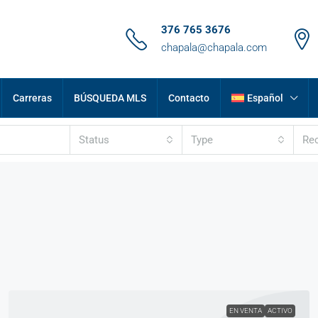
376 765 3676
chapala@chapala.com
Carreras
BÚSQUEDA MLS
Contacto
Español
Status
Type
Re
EN VENTA
ACTIVO