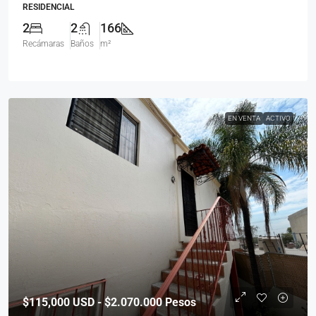
RESIDENCIAL
2
2
166
Recámaras
Baños
m²
EN VENTA
ACTIVO
$115,000
USD - $2.070.000 Pesos