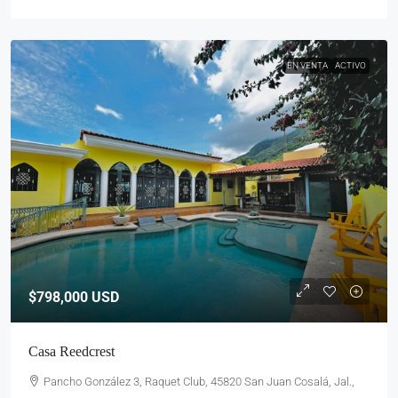
EN VENTA
ACTIVO
$798,000
USD
Casa Reedcrest
Pancho González 3, Raquet Club, 45820 San Juan Cosalá, Jal.,