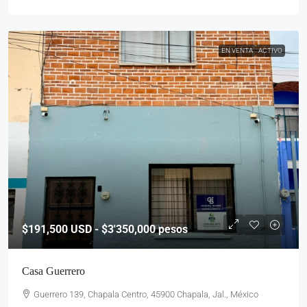
EN VENTA
ACTIVO
$191,500
USD - $3'350,000 pesos
Casa Guerrero
Guerrero 139, Chapala Centro, 45900 Chapala, Jal., México