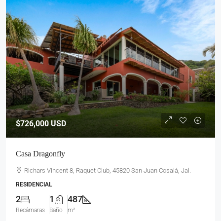
$726,000
USD
Casa Dragonfly
Richars Vincent 8, Raquet Club, 45820 San Juan Cosalá, Jal.
RESIDENCIAL
2
1
487
Recámaras
Baño
m²