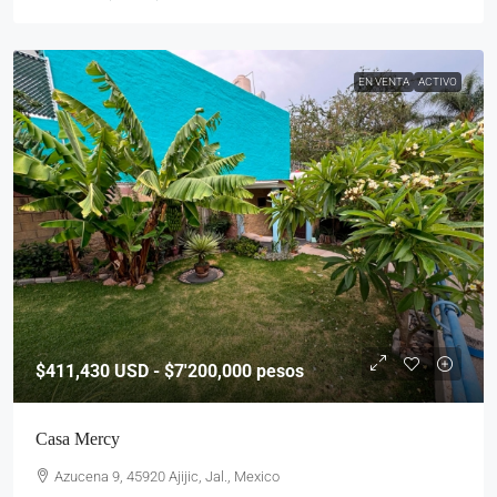
EN VENTA
ACTIVO
$411,430
USD - $7'200,000 pesos
Casa Mercy
Azucena 9, 45920 Ajijic, Jal., Mexico