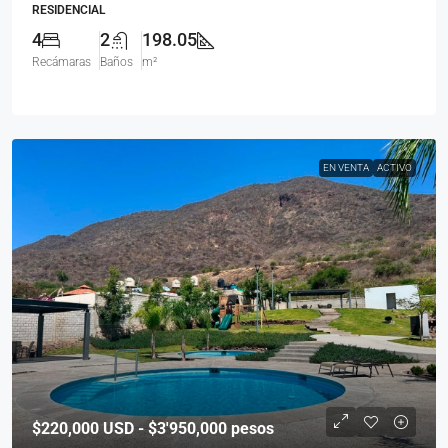
RESIDENCIAL
4
2
198.05
Recámaras
Baños
m²
EN VENTA
ACTIVO
$220,000
USD - $3'950,000 pesos