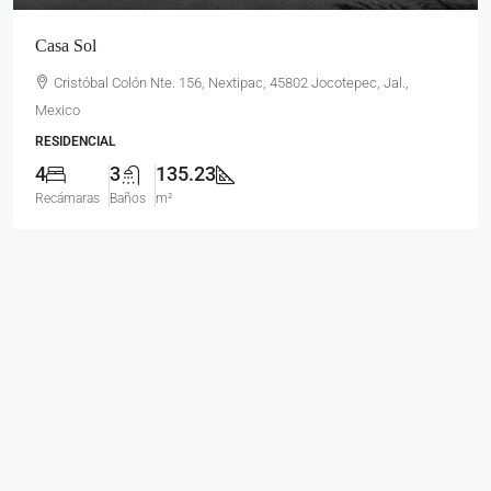
Casa Sol
Cristóbal Colón Nte. 156, Nextipac, 45802 Jocotepec, Jal.,
Mexico
RESIDENCIAL
4
3
135.23
Recámaras
Baños
m²