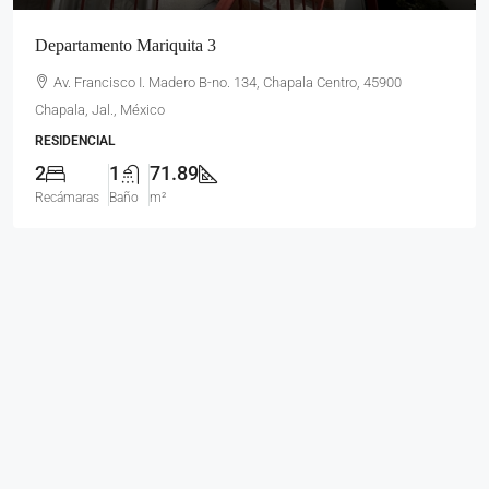
Departamento Mariquita 3
Av. Francisco I. Madero B-no. 134, Chapala Centro, 45900
Chapala, Jal., México
RESIDENCIAL
2
1
71.89
Recámaras
Baño
m²