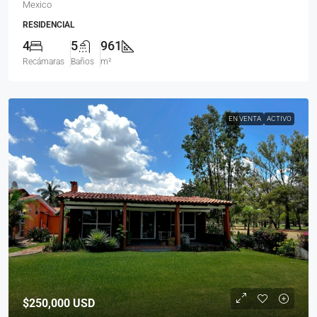
Mexico
RESIDENCIAL
4
5
961
Recámaras
Baños
m²
EN VENTA
ACTIVO
$250,000
USD