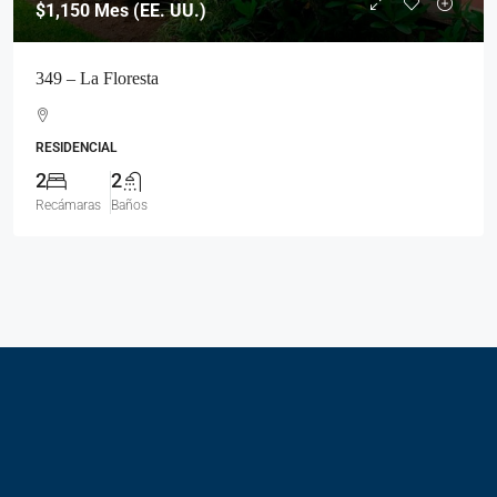
$1,150
Mes (EE. UU.)
349 – La Floresta
RESIDENCIAL
2
2
Recámaras
Baños