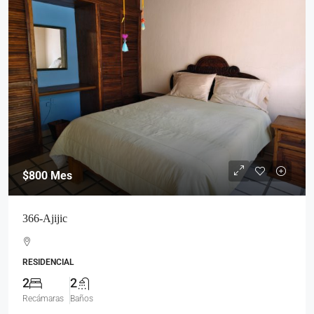
$800
Mes
366-Ajijic
RESIDENCIAL
2
2
Recámaras
Baños