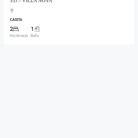
355 – VILLA NOVA
CASITA
2
1
Recámaras
Baño