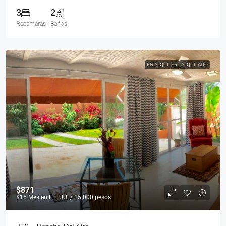
3
2
Recámaras
Baños
EN ALQUILER
ALQUILADO
$871
$15
Mes en EE. UU. / 15.000 pesos