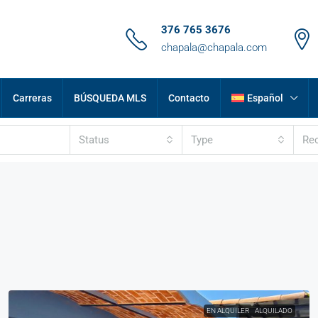
376 765 3676
chapala@chapala.com
Carreras
BÚSQUEDA MLS
Contacto
Español
Status
Type
Re
EN ALQUILER
ALQUILADO