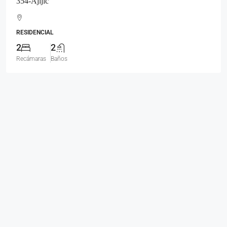
354-Ajijic
RESIDENCIAL
2
2
Recámaras
Baños