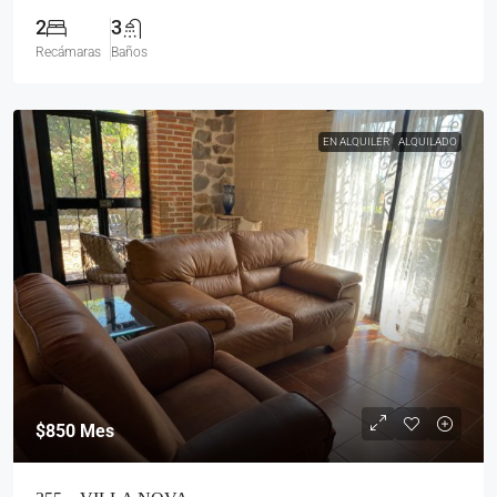
2
3
Recámaras
Baños
EN ALQUILER
ALQUILADO
$850
Mes