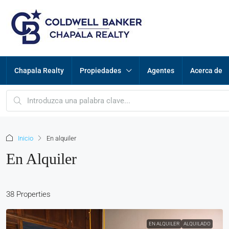
Chapala Realty
Propiedades
Agentes
Acerca de
Inicio
En alquiler
En Alquiler
38 Properties
EN ALQUILER
ALQUILADO