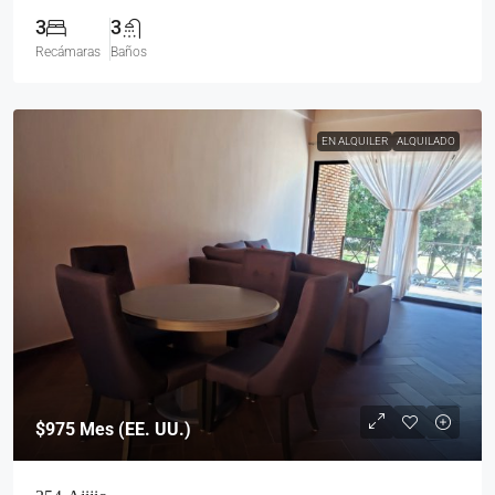
3
3
Recámaras
Baños
EN ALQUILER
ALQUILADO
$975
Mes (EE. UU.)