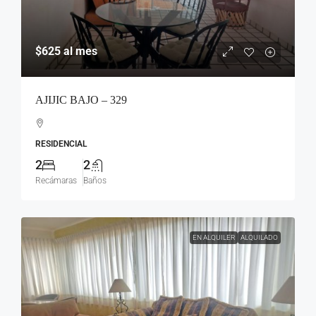
$625
al mes
AJIJIC BAJO – 329
RESIDENCIAL
2
2
Recámaras
Baños
EN ALQUILER
ALQUILADO