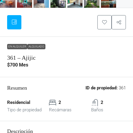
EN ALQUILER
ALQUILADO
361 – Ajijic
$700
Mes
Resumen
ID de propiedad:
361
Residencial
2
2
Tipo de propiedad
Recámaras
Baños
Descripción