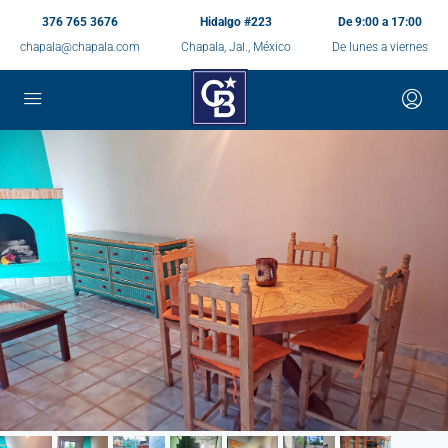
376 765 3676
Hidalgo #223
De 9:00 a 17:00
chapala@chapala.com
Chapala, Jal., México
De lunes a viernes