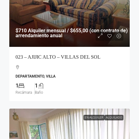
$710
Alquiler mensual / $655,00 (con contrato de)
arrendamiento anual
023 – AJIJIC ALTO – VILLAS DEL SOL
DEPARTAMENTO, VILLA
1
1
Recámara
Baño
EN ALQUILER
ALQUILADO