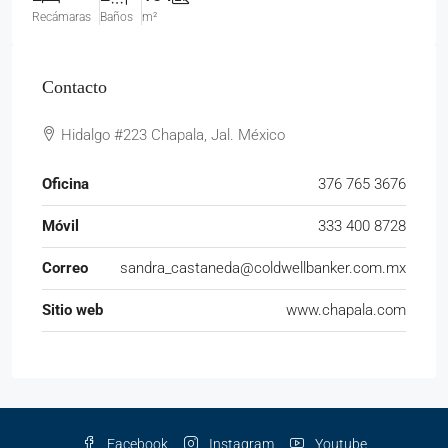
Recámaras
Baños
m²
Contacto
Hidalgo #223 Chapala, Jal. México
Oficina
376 765 3676
Móvil
333 400 8728
Correo
sandra_castaneda@coldwellbanker.com.mx
Sitio web
www.chapala.com
Facebook
Instagram
Youtube