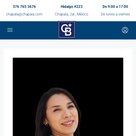
376 765 3676
Hidalgo #223
De 9:00 a 17:00
chapala@chapala.com
Chapala, Jal., México
De lunes a viernes