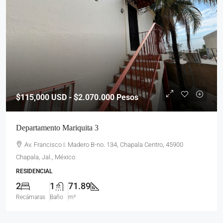
$115,000
USD - $2.070.000 Pesos
Departamento Mariquita 3
Av. Francisco I. Madero B-no. 134, Chapala Centro, 45900
Chapala, Jal., México
RESIDENCIAL
2
1
71.89
Recámaras
Baño
m²