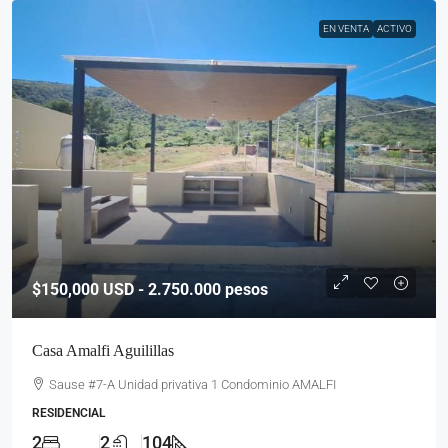
EN VENTA
ACTIVO
$150,000
USD - 2.750.000 pesos
Casa Amalfi Aguilillas
Sause #7-A Unidad privativa 1 Condominio AMALFI
RESIDENCIAL
2
2
104