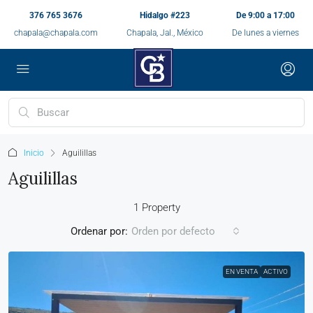
376 765 3676
Hidalgo #223
De 9:00 a 17:00
chapala@chapala.com
Chapala, Jal., México
De lunes a viernes
Inicio
Aguilillas
Aguilillas
1 Property
Ordenar por:
Orden por defecto
EN VENTA
ACTIVO