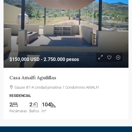
$150,000
USD - 2.750.000 pesos
Casa Amalfi Aguilillas
Sause #7-A Unidad privativa 1 Condominio AMALFI
RESIDENCIAL
2
2
104
Recámaras
Baños
m²