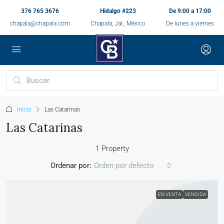
376 765 3676
Hidalgo #223
De 9:00 a 17:00
chapala@chapala.com
Chapala, Jal., México
De lunes a viernes
Inicio
Las Catarinas
Las Catarinas
1 Property
Ordenar por:
Orden por defecto
EN VENTA
VENDIDA