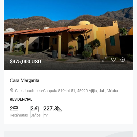
$375,000
USD
Casa Margarita
Carr. Jocotepec-Chapala 519-int 51, 45920 Ajijic, Jal., México
RESIDENCIAL
2
2
227.3
Recámaras
Baños
m²