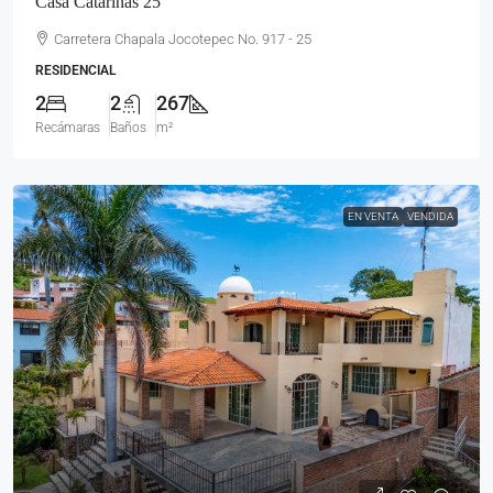
Casa Catarinas 25
Carretera Chapala Jocotepec No. 917 - 25
RESIDENCIAL
2
2
267
Recámaras
Baños
m²
EN VENTA
VENDIDA