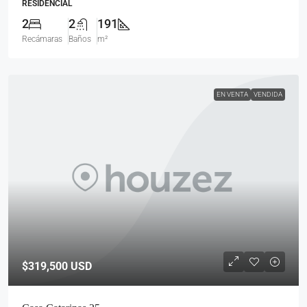
RESIDENCIAL
2
2
191
Recámaras
Baños
m²
EN VENTA
VENDIDA
$319,500
USD