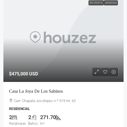
EN VENTA
VENDIDA
$475,000
USD
Casa La Joya De Los Sabinos
Carr. Chapala-Jocotepec n.º 519 Int. 62
RESIDENCIAL
2
2
271.70
Recámaras
Baños
m²