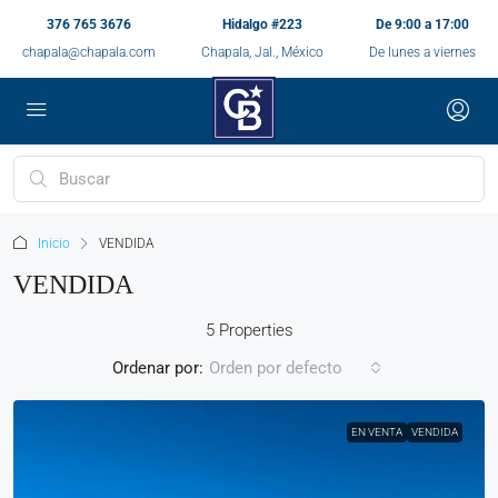
376 765 3676
Hidalgo #223
De 9:00 a 17:00
chapala@chapala.com
Chapala, Jal., México
De lunes a viernes
Inicio
VENDIDA
VENDIDA
5 Properties
Ordenar por:
Orden por defecto
EN VENTA
VENDIDA