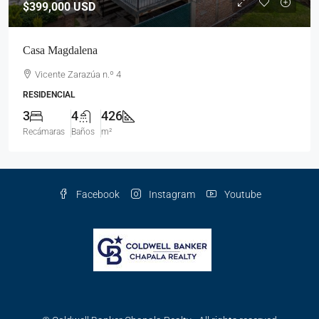
$399,000
USD
Casa Magdalena
Vicente Zarazúa n.º 4
RESIDENCIAL
3
4
426
Recámaras
Baños
m²
Facebook
Instagram
Youtube