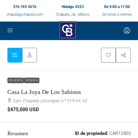
376 765 3676
Hidalgo #223
De 9:00 a 17:00
chapala@chapala.com
Chapala, Jal., México
De lunes a viernes
EN VENTA
VENDIDA
Casa La Joya De Los Sabinos
Carr. Chapala-Jocotepec n.º 519 Int. 62
$475,000
USD
Resumen
ID de propiedad:
CAR12403