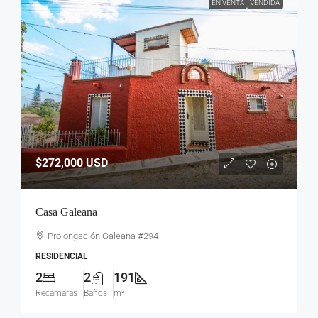
EN VENTA
VENDIDA
$272,000
USD
Casa Galeana
Prolongación Galeana #294
RESIDENCIAL
2
2
191
Recámaras
Baños
m²