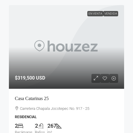
EN VENTA
VENDIDA
$319,500
USD
Casa Catarinas 25
Carretera Chapala Jocotepec No. 917 - 25
RESIDENCIAL
2
2
267
Recámaras
Baños
m²