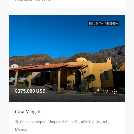
EN VENTA
VENDIDA
$375,000
USD
Casa Margarita
Carr. Jocotepec-Chapala 519-int 51, 45920 Ajijic, Jal.,
México