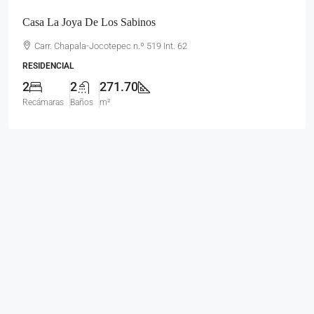
Casa La Joya De Los Sabinos
Carr. Chapala-Jocotepec n.º 519 Int. 62
RESIDENCIAL
2
2
271.70
Recámaras
Baños
m²