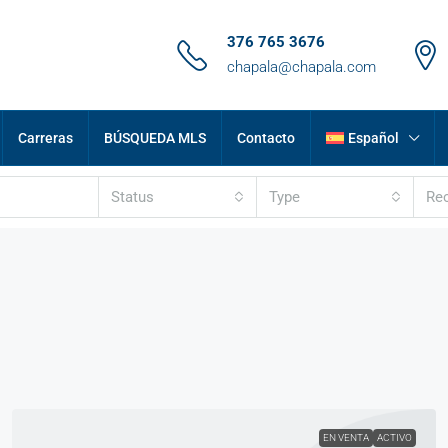
376 765 3676
chapala@chapala.com
Carreras
BÚSQUEDA MLS
Contacto
Español
Status
Type
Re
EN VENTA
ACTIVO