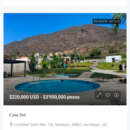
EN VENTA
ACTIVO
$220,000
USD - $3'950,000 pesos
Casa Sol
Cristóbal Colón Nte. 156, Nextipac, 45802 Jocotepec, Jal.,