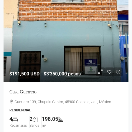
$191,500
USD - $3'350,000 pesos
Casa Guerrero
Guerrero 139, Chapala Centro, 45900 Chapala, Jal., México
RESIDENCIAL
4
2
198.05
Recámaras
Baños
m²