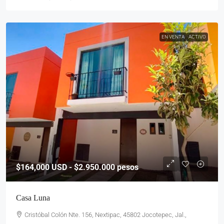
EN VENTA
ACTIVO
$164,000
USD - $2.950.000 pesos
Casa Luna
Cristóbal Colón Nte. 156, Nextipac, 45802 Jocotepec, Jal.,