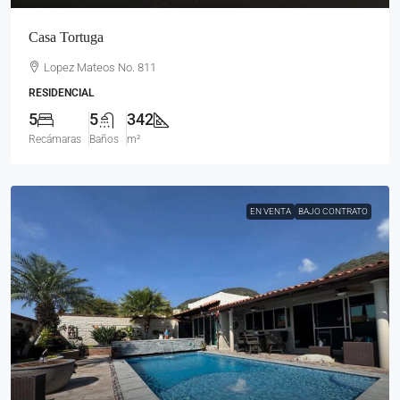
Casa Tortuga
Lopez Mateos No. 811
RESIDENCIAL
5
5
342
Recámaras
Baños
m²
EN VENTA
BAJO CONTRATO