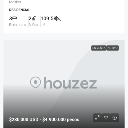
Mexico
RESIDENCIAL
3
2
109.58
Recámaras
Baños
m²
EN VENTA
ACTIVO
$280,000
USD - $4.900.000 pesos