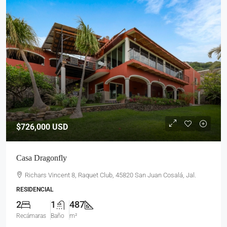
$726,000
USD
Casa Dragonfly
Richars Vincent 8, Raquet Club, 45820 San Juan Cosalá, Jal.
RESIDENCIAL
2
1
487
Recámaras
Baño
m²