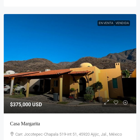
EN VENTA
VENDIDA
$375,000
USD
Casa Margarita
Carr. Jocotepec-Chapala 519-int 51, 45920 Ajijic, Jal., México