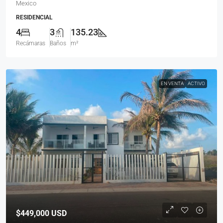
Mexico
RESIDENCIAL
4
3
135.23
Recámaras
Baños
m²
EN VENTA
ACTIVO
$449,000
USD