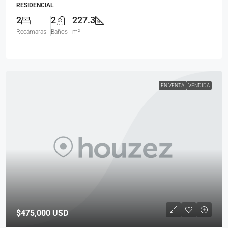
RESIDENCIAL
2
2
227.3
Recámaras
Baños
m²
EN VENTA
VENDIDA
$475,000
USD