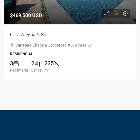
$469,500
USD
Casa Alegría Y Sol
Carretera Chapala-Jocotepec #519 casa 57
RESIDENCIAL
3
2
235
Recámaras
Baños
m²