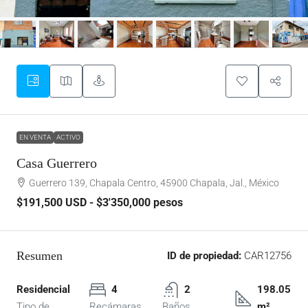
EN VENTA
ACTIVO
Casa Guerrero
Guerrero 139, Chapala Centro, 45900 Chapala, Jal., México
$191,500
USD - $3'350,000 pesos
Resumen
ID de propiedad:
CAR12756
Residencial
4
2
198.05
Tipo de
Recámaras
Baños
m²