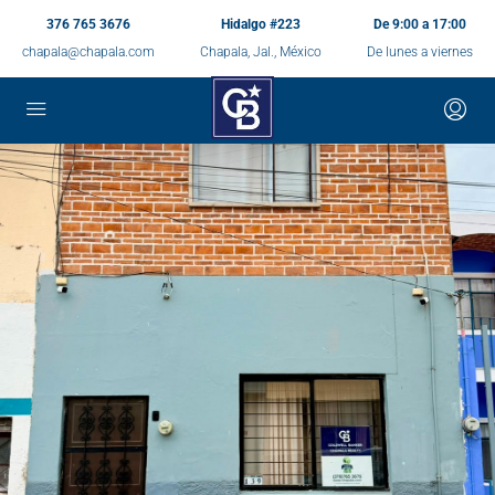
376 765 3676
Hidalgo #223
De 9:00 a 17:00
chapala@chapala.com
Chapala, Jal., México
De lunes a viernes