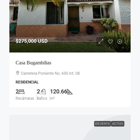
$275,000
USD
Casa Bugambilias
Carretera Poniente No. 630 Int. 08
RESIDENCIAL
2
2
120.66
Recámaras
Baños
m²
EN VENTA
ACTIVO