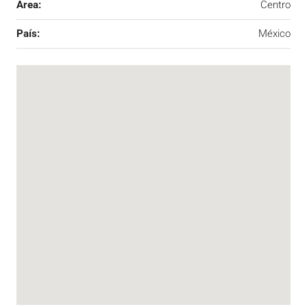
Área:
Centro
País:
México