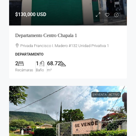
$130,000
USD
Departamento Centro Chapala 1
Privada Francisco I. Madero #132 Unidad Privativa 1
DEPARTAMENTO
2
1
68.72
Recámaras
Baño
m²
EN VENTA
ACTIVO