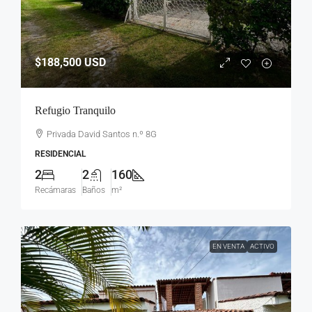
$188,500
USD
Refugio Tranquilo
Privada David Santos n.º 8G
RESIDENCIAL
2
2
160
Recámaras
Baños
m²
EN VENTA
ACTIVO