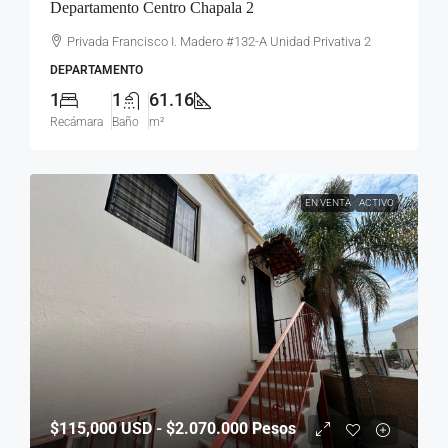
Departamento Centro Chapala 2
Privada Francisco I. Madero #132-A Unidad Privativa 2
DEPARTAMENTO
1
1
61.16
Recámara
Baño
m²
EN VENTA
ACTIVO
$115,000
USD - $2.070.000 Pesos