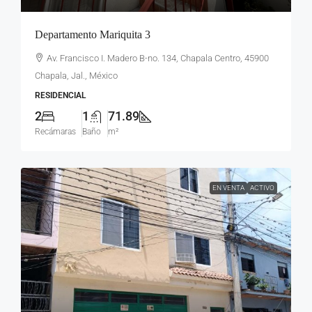
Departamento Mariquita 3
Av. Francisco I. Madero B-no. 134, Chapala Centro, 45900
Chapala, Jal., México
RESIDENCIAL
2
1
71.89
Recámaras
Baño
m²
EN VENTA
ACTIVO