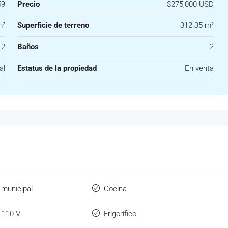
59
Precio
$275,000 USD
m²
Superficie de terreno
312.35 m²
2
Baños
2
al
Estatus de la propiedad
En venta
 municipal
Cocina
a 110 V
Frigorífico