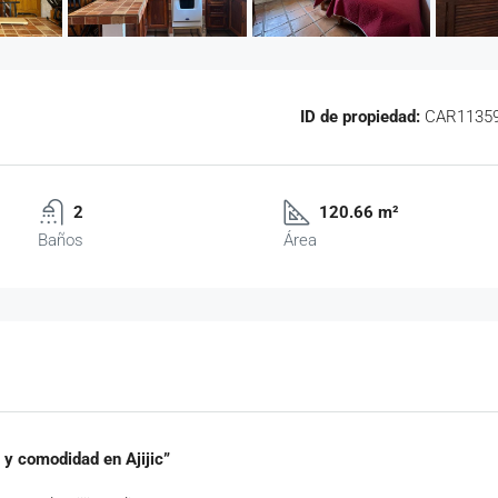
ID de propiedad:
CAR1135
2
120.66 m²
Baños
Área
 y comodidad en Ajijic”