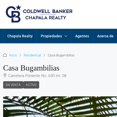
Chapala Realty
Propiedades
Agentes
Acerca de
Inicio
Residencial
Casa Bugambilias
Casa Bugambilias
Carretera Poniente No. 630 Int. 08
EN VENTA
ACTIVO