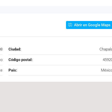
Abrir en Google Maps
08
Ciudad:
Chapal
co
Código postal:
4592
te
País:
Méxic