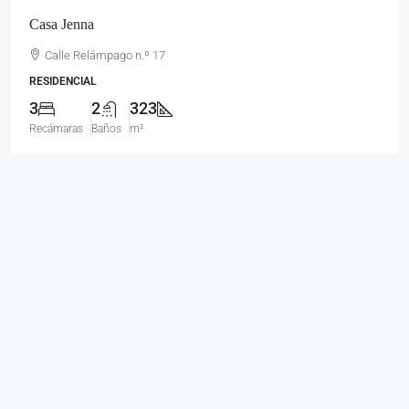
Casa Jenna
Calle Relámpago n.º 17
RESIDENCIAL
3
2
323
Recámaras
Baños
m²