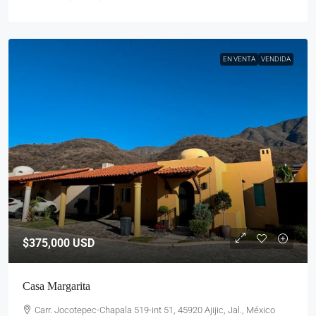
EN VENTA
VENDIDA
$375,000
USD
Casa Margarita
Carr. Jocotepec-Chapala 519-int 51, 45920 Ajijic, Jal., México