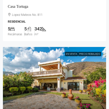
Casa Tortuga
Lopez Mateos No. 811
RESIDENCIAL
5
5
342
Recámaras
Baños
m²
EN VENTA
PRECIO REBAJADO