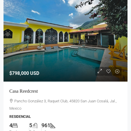
$798,000
USD
Casa Reedcrest
Pancho González 3, Raquet Club, 45820 San Juan Cosalá, Jal.,
Mexico
RESIDENCIAL
4
5
961