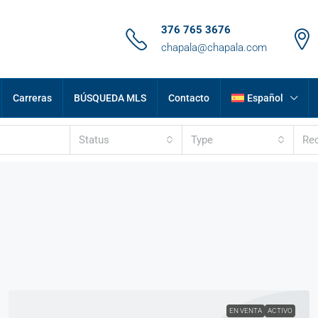
376 765 3676
chapala@chapala.com
Carreras
BÚSQUEDA MLS
Contacto
Español
Status
Type
Re
EN VENTA
ACTIVO