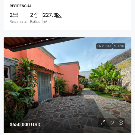
RESIDENCIAL
2
2
227.3
Recámaras
Baños
m²
EN VENTA
ACTIVO
$650,000
USD