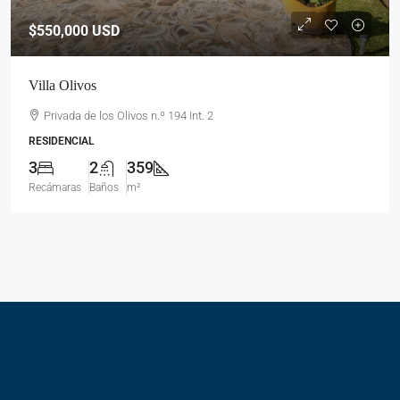
$550,000
USD
Villa Olivos
Privada de los Olivos n.º 194 Int. 2
RESIDENCIAL
3
2
359
Recámaras
Baños
m²