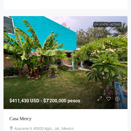
EN VENTA
ACTIVO
$411,430
USD - $7'200,000 pesos
Casa Mercy
Azucena 9, 45920 Ajijic, Jal., Mexico