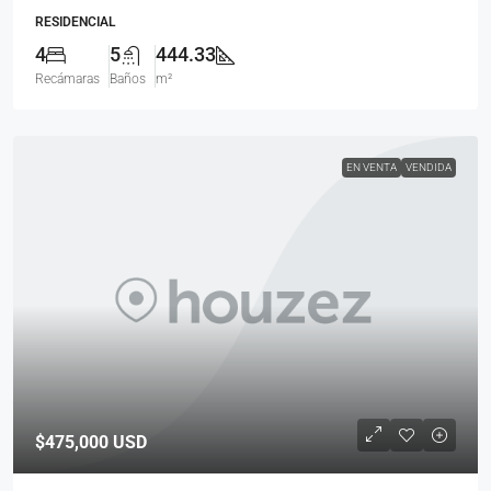
RESIDENCIAL
4
5
444.33
Recámaras
Baños
m²
EN VENTA
VENDIDA
$475,000
USD