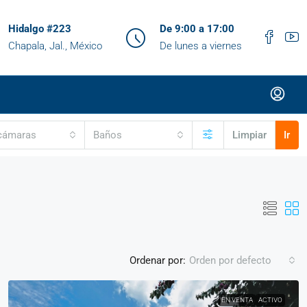
Hidalgo #223
De 9:00 a 17:00
Chapala, Jal., México
De lunes a viernes
cámaras
Baños
Limpiar
Ir
Ordenar por:
Orden por defecto
EN VENTA
ACTIVO