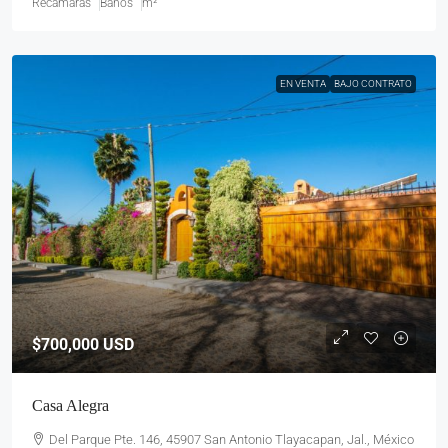
Recámaras
Baños
m²
EN VENTA
BAJO CONTRATO
$700,000
USD
Casa Alegra
Del Parque Pte. 146, 45907 San Antonio Tlayacapan, Jal., México