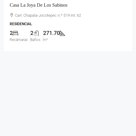
Casa La Joya De Los Sabinos
Carr. Chapala-Jocotepec n.º 519 Int. 62
RESIDENCIAL
2
2
271.70
Recámaras
Baños
m²