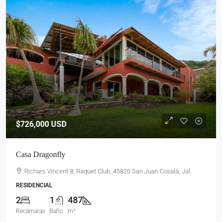
$726,000
USD
Casa Dragonfly
Richars Vincent 8, Raquet Club, 45820 San Juan Cosalá, Jal.
RESIDENCIAL
2
1
487
Recámaras
Baño
m²