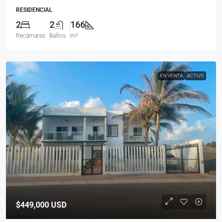
RESIDENCIAL
2
2
166
Recámaras
Baños
m²
EN VENTA
ACTIVO
$449,000
USD