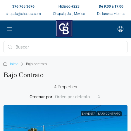
376 765 3676
Hidalgo #223
De 9:00 a 17:00
chapala@chapala.com
Chapala, Jal., México
De lunes a viernes
Inicio
Bajo contrato
Bajo Contrato
4 Properties
Ordenar por:
Orden por defecto
EN VENTA
BAJO CONTRATO