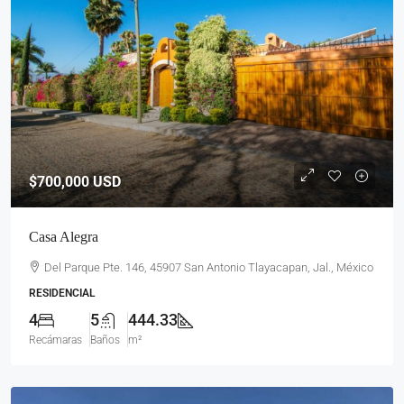
$700,000
USD
Casa Alegra
Del Parque Pte. 146, 45907 San Antonio Tlayacapan, Jal., México
RESIDENCIAL
4
5
444.33
Recámaras
Baños
m²