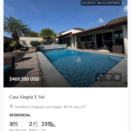
EN VENTA
BAJO CONTRATO
$469,500
USD
Casa Alegría Y Sol
Carretera Chapala-Jocotepec #519 casa 57
RESIDENCIAL
3
2
235
Recámaras
Baños
m²