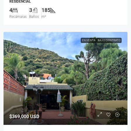
RESIDENCIAL
4
3
185
Recámaras
Baños
m²
EN VENTA
BAJO CONTRATO
$369,000
USD