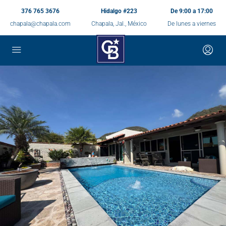
376 765 3676
Hidalgo #223
De 9:00 a 17:00
chapala@chapala.com
Chapala, Jal., México
De lunes a viernes