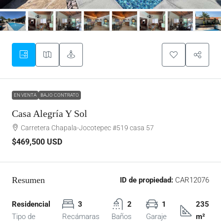
EN VENTA
BAJO CONTRATO
Casa Alegría Y Sol
Carretera Chapala-Jocotepec #519 casa 57
$469,500
USD
Resumen
ID de propiedad:
CAR12076
Residencial
3
2
1
235
Tipo de
Recámaras
Baños
Garaje
m²