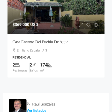
$369,000
USD
Casa Encanto Del Pueblo De Ajijic
Emiliano Zapata n.º 3
RESIDENCIAL
2
2
174
Recámaras
Baños
m²
Raúl González
Ver listados