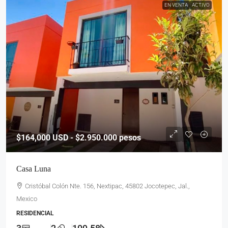
EN VENTA
ACTIVO
$164,000
USD - $2.950.000 pesos
Casa Luna
Cristóbal Colón Nte. 156, Nextipac, 45802 Jocotepec, Jal.,
Mexico
RESIDENCIAL