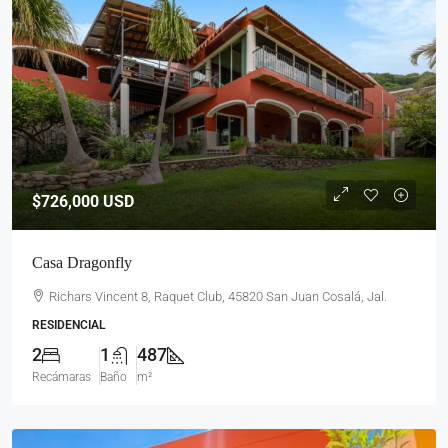
$726,000
USD
Casa Dragonfly
Richars Vincent 8, Raquet Club, 45820 San Juan Cosalá, Jal.
RESIDENCIAL
2
1
487
Recámaras
Baño
m²