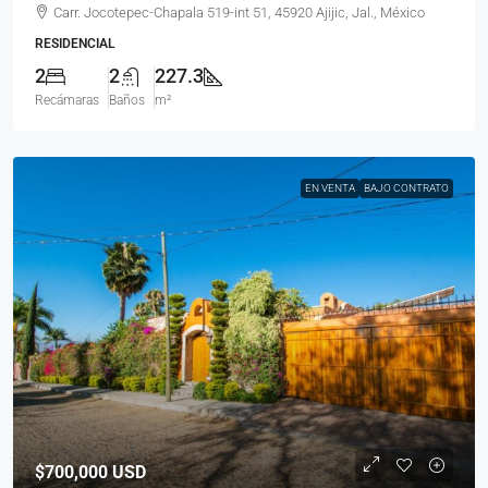
Carr. Jocotepec-Chapala 519-int 51, 45920 Ajijic, Jal., México
RESIDENCIAL
2
2
227.3
Recámaras
Baños
m²
EN VENTA
BAJO CONTRATO
$700,000
USD