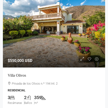
$550,000
USD
Villa Olivos
Privada de los Olivos n.º 194 Int. 2
RESIDENCIAL
3
2
359
Recámaras
Baños
m²