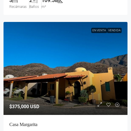
3
2
109.58
Recámaras
Baños
m²
EN VENTA
VENDIDA
$375,000
USD
Casa Margarita