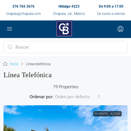
376 765 3676
Hidalgo #223
De 9:00 a 17:00
chapala@chapala.com
Chapala, Jal., México
De lunes a viernes
Inicio
Línea telefónica
Línea Telefónica
19 Properties
Ordenar por:
Orden por defecto
EN VENTA
ACTIVO