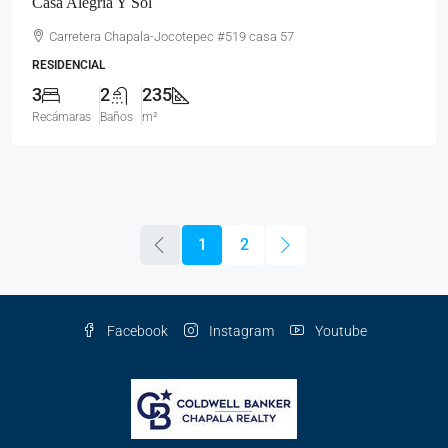
Casa Alegría Y Sol
Carretera Chapala-Jocotepec #519 casa 57
RESIDENCIAL
3
2
235
Recámaras
Baños
m²
1
2
Facebook
Instagram
Youtube