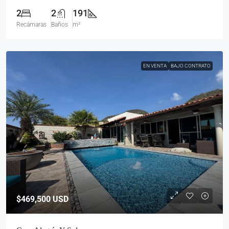
2
2
191
Recámaras
Baños
m²
EN VENTA
BAJO CONTRATO
$469,500
USD