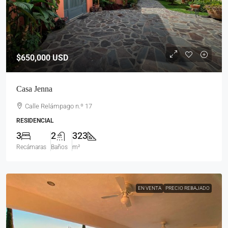
$650,000
USD
Casa Jenna
Calle Relámpago n.º 17
RESIDENCIAL
3
2
323
Recámaras
Baños
m²
EN VENTA
PRECIO REBAJADO