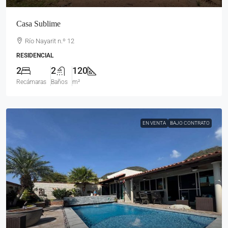
Casa Sublime
Río Nayarit n.º 12
RESIDENCIAL
2
2
120
Recámaras
Baños
m²
EN VENTA
BAJO CONTRATO