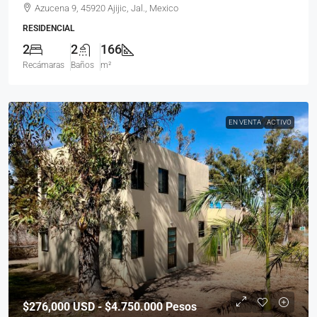
Azucena 9, 45920 Ajijic, Jal., Mexico
RESIDENCIAL
2
2
166
Recámaras
Baños
m²
EN VENTA
ACTIVO
$276,000
USD - $4.750.000 Pesos