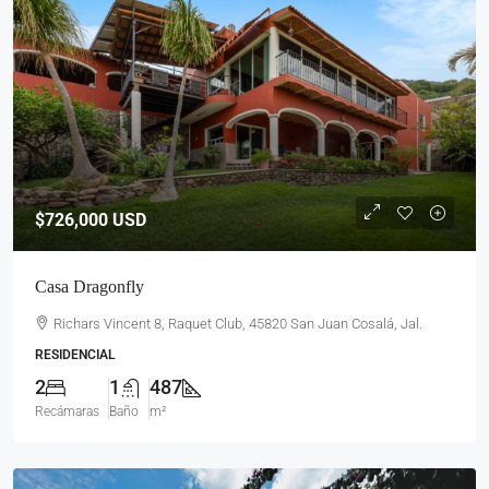
$726,000
USD
Casa Dragonfly
Richars Vincent 8, Raquet Club, 45820 San Juan Cosalá, Jal.
RESIDENCIAL
2
1
487
Recámaras
Baño
m²