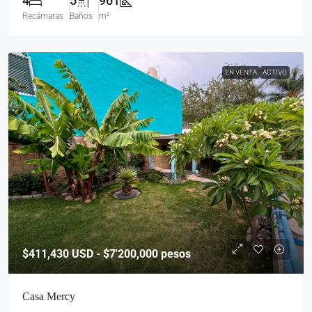
4
5
961
Recámaras
Baños
m²
EN VENTA
ACTIVO
$411,430
USD - $7'200,000 pesos
Casa Mercy