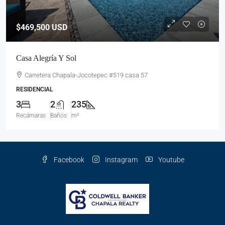
$469,500
USD
Casa Alegría Y Sol
Carretera Chapala-Jocotepec #519 casa 57
RESIDENCIAL
3
2
235
Recámaras
Baños
m²
Facebook
Instagram
Youtube