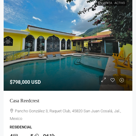
EN VENTA
ACTIVO
$798,000
USD
Casa Reedcrest
Pancho González 3, Raquet Club, 45820 San Juan Cosalá, Jal.,
Mexico
RESIDENCIAL