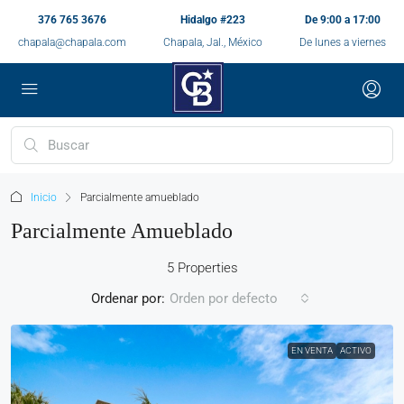
376 765 3676
Hidalgo #223
De 9:00 a 17:00
chapala@chapala.com
Chapala, Jal., México
De lunes a viernes
Inicio
Parcialmente amueblado
Parcialmente Amueblado
5 Properties
Ordenar por:
Orden por defecto
EN VENTA
ACTIVO