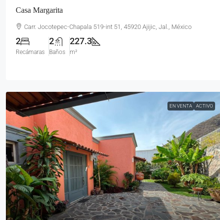
Casa Margarita
Carr. Jocotepec-Chapala 519-int 51, 45920 Ajijic, Jal., México
2
2
227.3
Recámaras
Baños
m²
EN VENTA
ACTIVO