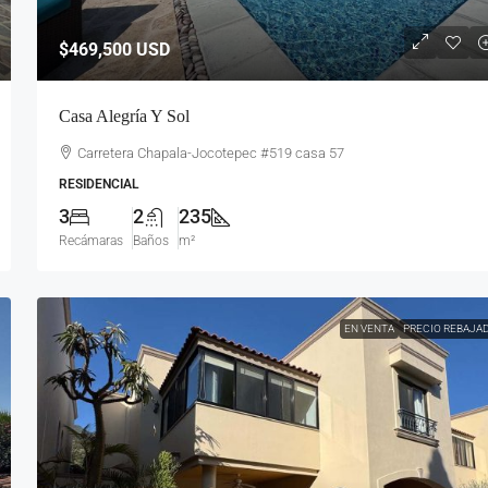
$469,500
USD
Casa Alegría Y Sol
Carretera Chapala-Jocotepec #519 casa 57
RESIDENCIAL
3
2
235
Recámaras
Baños
m²
EN VENTA
PRECIO REBAJA