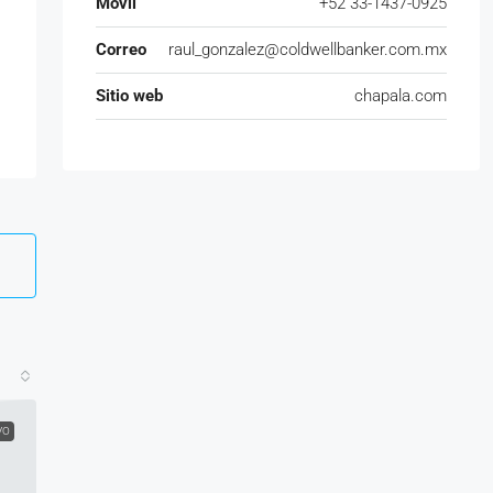
Móvil
+52 33-1437-0925
Correo
raul_gonzalez@coldwellbanker.com.mx
Sitio web
chapala.com
VO