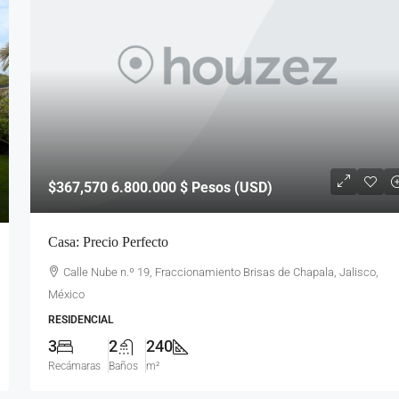
$367,570
6.800.000 $ Pesos (USD)
Casa: Precio Perfecto
Calle Nube n.º 19, Fraccionamiento Brisas de Chapala, Jalisco,
México
RESIDENCIAL
3
2
240
Recámaras
Baños
m²