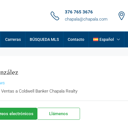
376 765 3676
chapala@chapala.com
Carreras
BÚSQUEDA MLS
Contacto
Español
nzález
ews
 Ventas
a
Coldwell Banker Chapala Realty
rreos electrónicos
Llámenos