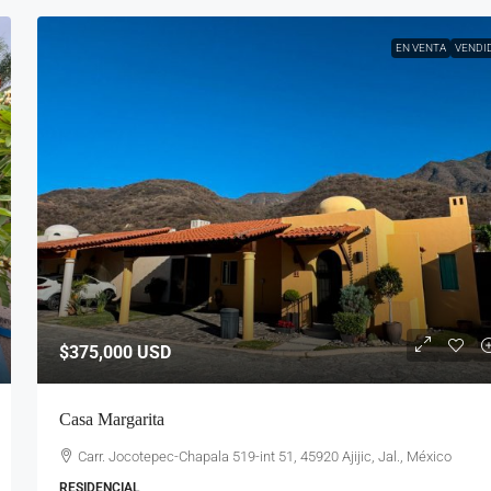
EN VENTA
VENDI
$375,000
USD
Casa Margarita
Carr. Jocotepec-Chapala 519-int 51, 45920 Ajijic, Jal., México
RESIDENCIAL