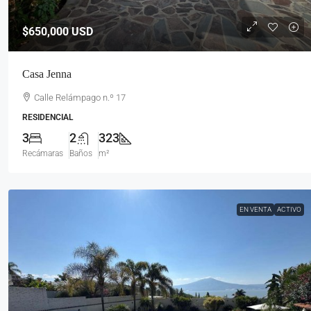
$650,000
USD
Casa Jenna
Calle Relámpago n.º 17
RESIDENCIAL
3
2
323
Recámaras
Baños
m²
EN VENTA
ACTIVO