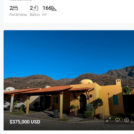
2
2
166
Recámaras
Baños
m²
$375,000
USD