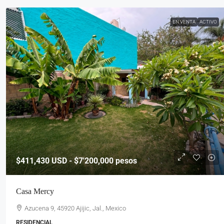
EN VENTA
ACTIVO
$411,430
USD - $7'200,000 pesos
Casa Mercy
Azucena 9, 45920 Ajijic, Jal., Mexico
RESIDENCIAL