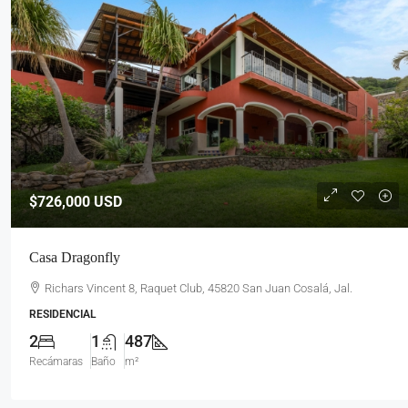
$726,000
USD
Casa Dragonfly
Richars Vincent 8, Raquet Club, 45820 San Juan Cosalá, Jal.
RESIDENCIAL
2
1
487
Recámaras
Baño
m²