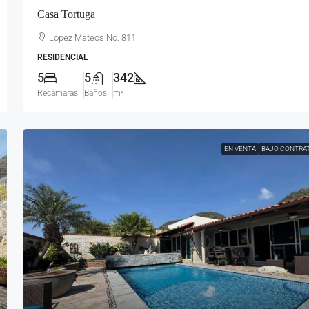
Casa Tortuga
Lopez Mateos No. 811
RESIDENCIAL
5
5
342
Recámaras
Baños
m²
EN VENTA
BAJO CONTRA