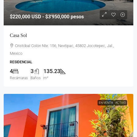
$220,000
USD - $3'950,000 pesos
Casa Sol
Cristóbal Colón Nte. 156, Nextipac, 45802 Jocotepec, Jal.,
Mexico
RESIDENCIAL
4
3
135.23
Recámaras
Baños
m²
EN VENTA
ACTIVO