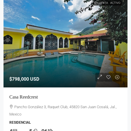
EN VENTA
ACTIVO
$798,000
USD
Casa Reedcrest
Pancho González 3, Raquet Club, 45820 San Juan Cosalá, Jal.,
Mexico
RESIDENCIAL