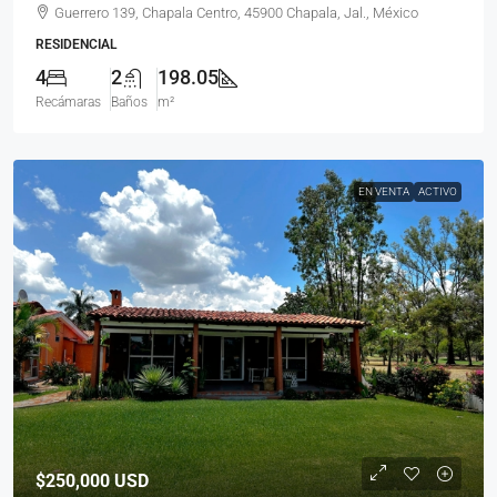
Guerrero 139, Chapala Centro, 45900 Chapala, Jal., México
RESIDENCIAL
4
2
198.05
Recámaras
Baños
m²
EN VENTA
ACTIVO
$250,000
USD