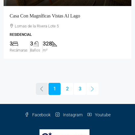
Casa Con Magníficas Vistas Al Lago
Lomas de la Rivera Lote 5
RESIDENCIAL
3
3
328
Recámaras
Baños
m²
1
2
3
Facebook
Instagram
Youtube