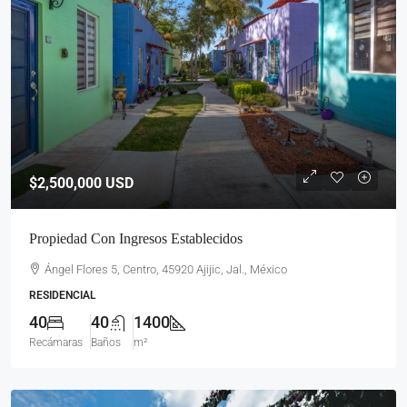
$2,500,000
USD
Propiedad Con Ingresos Establecidos
Ángel Flores 5, Centro, 45920 Ajijic, Jal., México
RESIDENCIAL
40
40
1400
Recámaras
Baños
m²