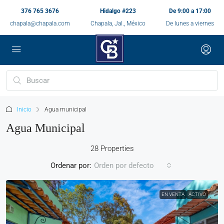
376 765 3676
Hidalgo #223
De 9:00 a 17:00
chapala@chapala.com
Chapala, Jal., México
De lunes a viernes
Inicio
Agua municipal
Agua Municipal
28 Properties
Ordenar por:
Orden por defecto
EN VENTA
ACTIVO