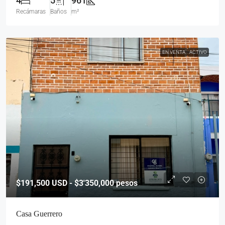
4
5
961
Recámaras
Baños
m²
EN VENTA
ACTIVO
$191,500
USD - $3'350,000 pesos
Casa Guerrero