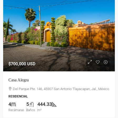
$700,000
USD
Casa Alegra
Del Parque Pte. 146, 45907 San Antonio Tlayacapan, Jal., México
RESIDENCIAL
4
5
444.33
Recámaras
Baños
m²