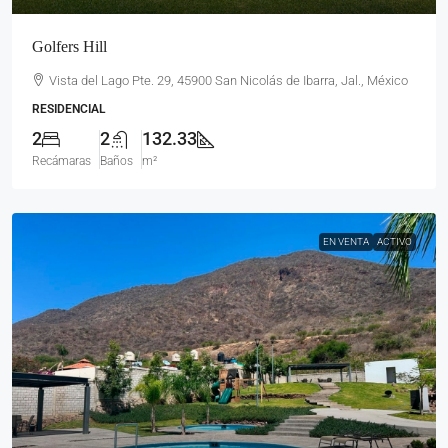
Golfers Hill
Vista del Lago Pte. 29, 45900 San Nicolás de Ibarra, Jal., México
RESIDENCIAL
2
2
132.33
Recámaras
Baños
m²
EN VENTA
ACTIVO