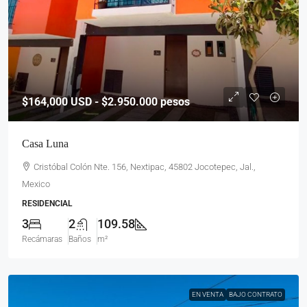
$164,000
USD - $2.950.000 pesos
Casa Luna
Cristóbal Colón Nte. 156, Nextipac, 45802 Jocotepec, Jal.,
Mexico
RESIDENCIAL
3
2
109.58
Recámaras
Baños
m²
EN VENTA
BAJO CONTRATO