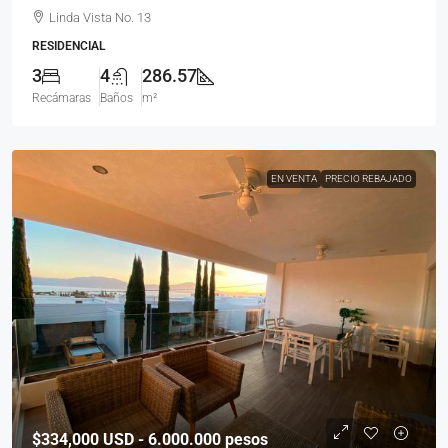
Linda Vista No. 13
RESIDENCIAL
3
4
286.57
Recámaras
Baños
m²
EN VENTA
PRECIO REBAJADO
$334,000
USD - 6.000.000 pesos