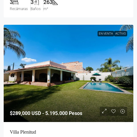
3
3
263
Recámaras
Baños
m²
EN VENTA
ACTIVO
$289,000
USD - 5.195.000 Pesos
Villa Plenitud