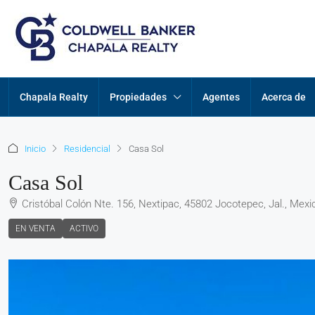
Chapala Realty
Propiedades
Agentes
Acerca de
Inicio
Residencial
Casa Sol
Casa Sol
Cristóbal Colón Nte. 156, Nextipac, 45802 Jocotepec, Jal., Mexi
EN VENTA
ACTIVO