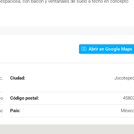
, espaciosa, con balcón y ventanales de suelo a techo en concepto
Abrir en Google Maps
c,
Ciudad:
Jocotepe
co
Código postal:
4580
ac
País:
Méxic