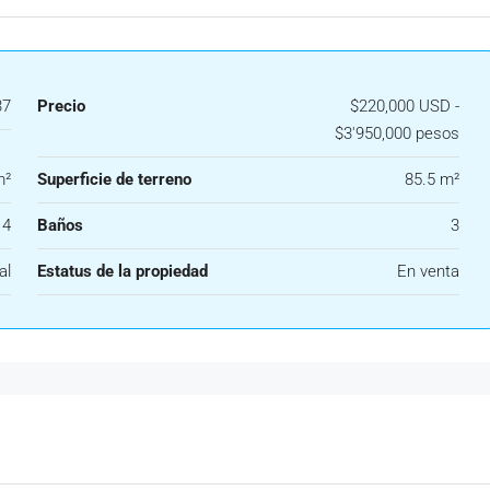
37
Precio
$220,000 USD -
$3'950,000 pesos
m²
Superficie de terreno
85.5 m²
4
Baños
3
al
Estatus de la propiedad
En venta