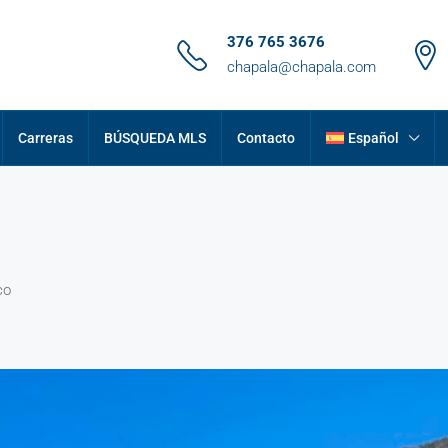
376 765 3676
chapala@chapala.com
Carreras
BÚSQUEDA MLS
Contacto
Español
co