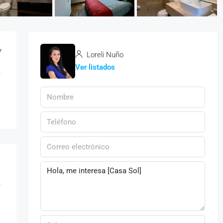
7
Loreli Nuño
Ver listados