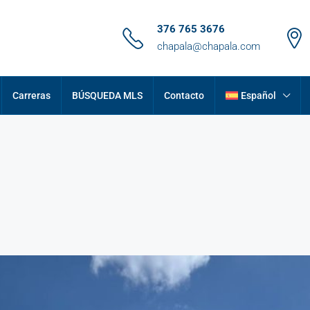
376 765 3676
chapala@chapala.com
Carreras
BÚSQUEDA MLS
Contacto
Español