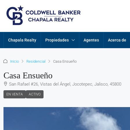
Chapala Realty
Propiedades
Agentes
Acerca de
Inicio
Residencial
Casa Ensueño
Casa Ensueño
San Rafael #26, Vistas del Ángel, Jocotepec, Jalisco, 45800
EN VENTA
ACTIVO