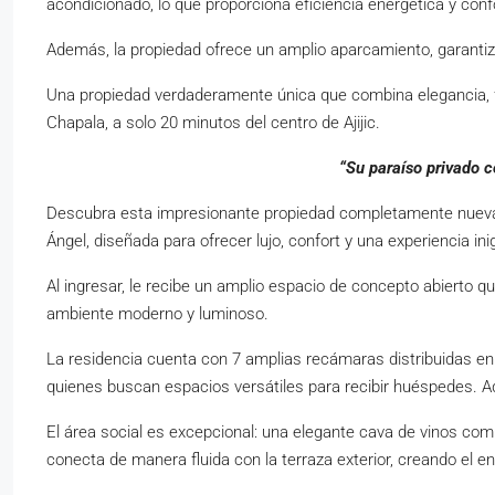
acondicionado, lo que proporciona eficiencia energética y conf
Además, la propiedad ofrece un amplio aparcamiento, garantiz
Una propiedad verdaderamente única que combina elegancia, fu
Chapala, a solo 20 minutos del centro de Ajijic.
“Su paraíso privado c
Descubra esta impresionante propiedad completamente nueva de
Ángel, diseñada para ofrecer lujo, confort y una experiencia in
Al ingresar, le recibe un amplio espacio de concepto abierto q
ambiente moderno y luminoso.
La residencia cuenta con 7 amplias recámaras distribuidas en 
quienes buscan espacios versátiles para recibir huéspedes. A
El área social es excepcional: una elegante cava de vinos com
conecta de manera fluida con la terraza exterior, creando el e