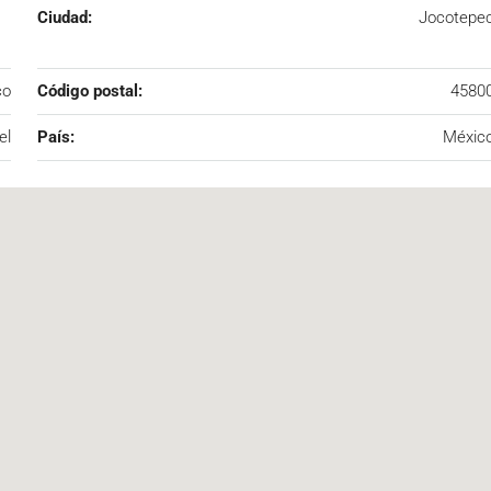
Ciudad:
Jocotepe
co
Código postal:
4580
el
País:
Méxic