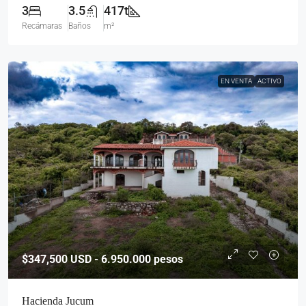
3
3.5
417t
Recámaras
Baños
m²
EN VENTA
ACTIVO
$347,500
USD - 6.950.000 pesos
Hacienda Jucum