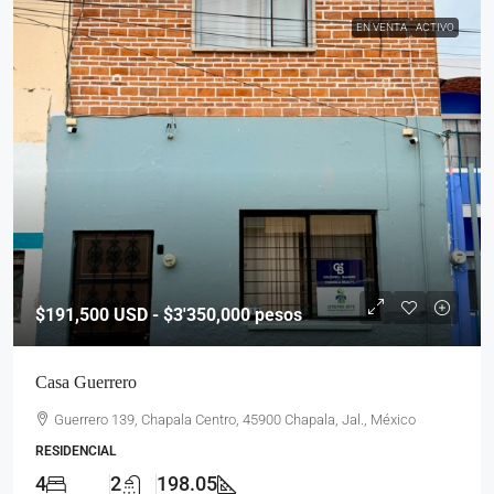
EN VENTA
ACTIVO
$191,500
USD - $3'350,000 pesos
Casa Guerrero
Guerrero 139, Chapala Centro, 45900 Chapala, Jal., México
RESIDENCIAL
4
2
198.05