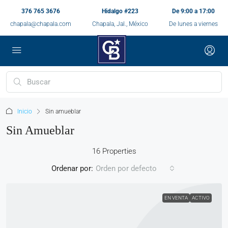
376 765 3676
Hidalgo #223
De 9:00 a 17:00
chapala@chapala.com
Chapala, Jal., México
De lunes a viernes
Inicio
Sin amueblar
Sin Amueblar
16 Properties
Ordenar por:
Orden por defecto
EN VENTA
ACTIVO