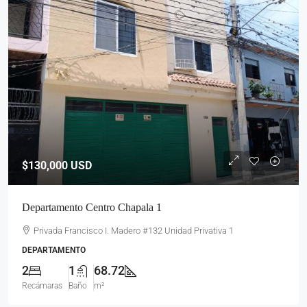
$130,000
USD
Departamento Centro Chapala 1
Privada Francisco I. Madero #132 Unidad Privativa 1
DEPARTAMENTO
2
1
68.72
Recámaras
Baño
m²