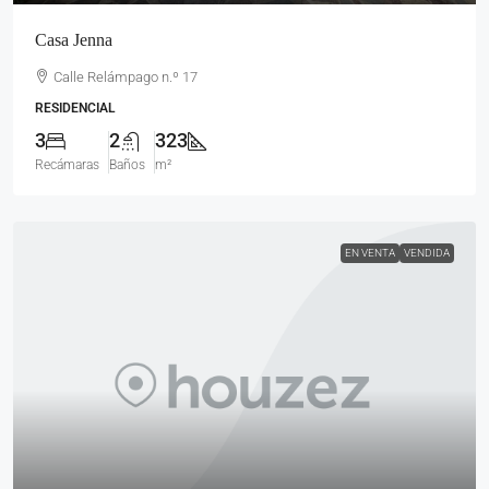
Casa Jenna
Calle Relámpago n.º 17
RESIDENCIAL
3
2
323
Recámaras
Baños
m²
EN VENTA
VENDIDA