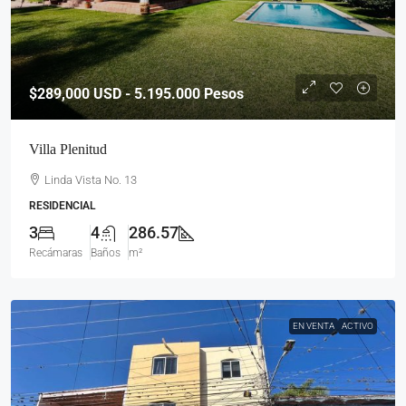
$289,000
USD - 5.195.000 Pesos
Villa Plenitud
Linda Vista No. 13
RESIDENCIAL
3
4
286.57
Recámaras
Baños
m²
EN VENTA
ACTIVO