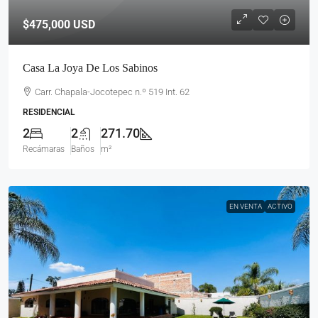
$475,000
USD
Casa La Joya De Los Sabinos
Carr. Chapala-Jocotepec n.º 519 Int. 62
RESIDENCIAL
2
2
271.70
Recámaras
Baños
m²
EN VENTA
ACTIVO