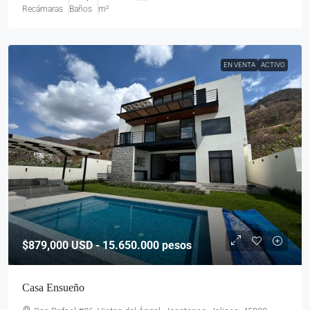
Recámaras
Baños
m²
EN VENTA
ACTIVO
$879,000
USD - 15.650.000 pesos
Casa Ensueño