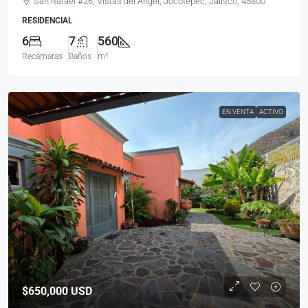
San Rafael #26, Vistas del Ángel, Jocotepec, Jalisco, 45800
RESIDENCIAL
6
7
560
Recámaras
Baños
m²
EN VENTA
ACTIVO
$650,000
USD