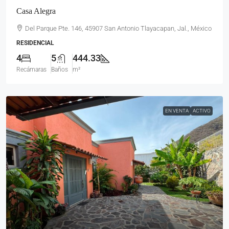
Casa Alegra
Del Parque Pte. 146, 45907 San Antonio Tlayacapan, Jal., México
RESIDENCIAL
4
5
444.33
Recámaras
Baños
m²
EN VENTA
ACTIVO