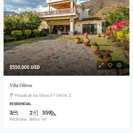
$550,000
USD
Villa Olivos
Privada de los Olivos n.º 194 Int. 2
RESIDENCIAL
3
2
359
Recámaras
Baños
m²