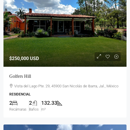
$250,000
USD
Golfers Hill
Vista del Lago Pte. 29, 45900 San Nicolás de Ibarra, Jal., México
RESIDENCIAL
2
2
132.33
Recámaras
Baños
m²