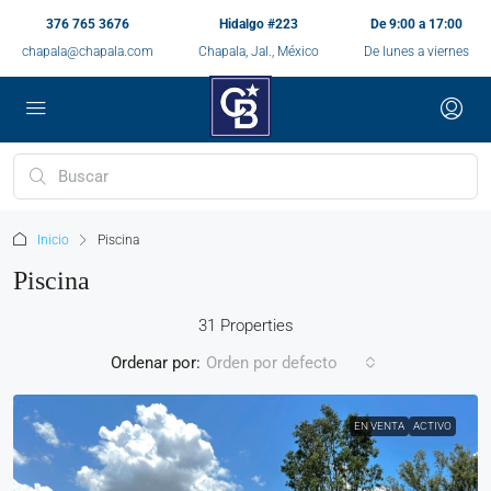
376 765 3676
Hidalgo #223
De 9:00 a 17:00
chapala@chapala.com
Chapala, Jal., México
De lunes a viernes
Inicio
Piscina
Piscina
31 Properties
Ordenar por:
Orden por defecto
EN VENTA
ACTIVO