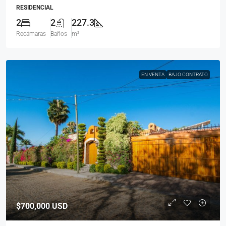
RESIDENCIAL
2
2
227.3
Recámaras
Baños
m²
EN VENTA
BAJO CONTRATO
$700,000
USD