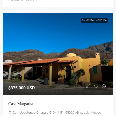
EN VENTA
VENDIDA
$375,000
USD
Casa Margarita
Carr. Jocotepec-Chapala 519-int 51, 45920 Ajijic, Jal., México