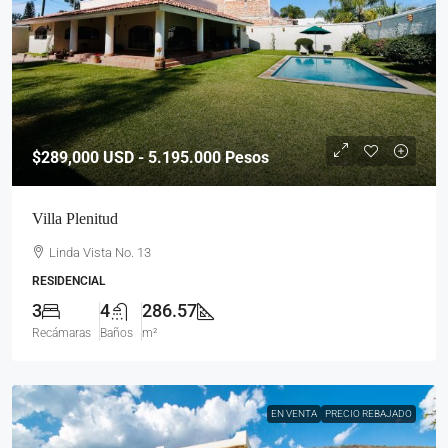
$289,000
USD - 5.195.000 Pesos
Villa Plenitud
Linda Vista No. 13
RESIDENCIAL
3
4
286.57
Recámaras
Baños
m²
EN VENTA
PRECIO REBAJADO