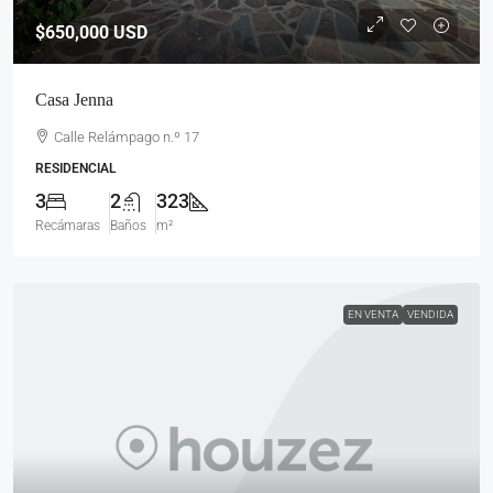
$650,000
USD
Casa Jenna
Calle Relámpago n.º 17
RESIDENCIAL
3
2
323
Recámaras
Baños
m²
EN VENTA
VENDIDA