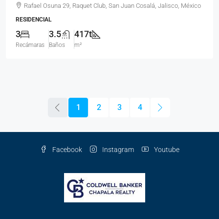
Rafael Osuna 29, Raquet Club, San Juan Cosalá, Jalisco, México
RESIDENCIAL
3
3.5
417t
Recámaras
Baños
m²
1
2
3
4
Facebook
Instagram
Youtube