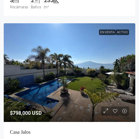
3
2
235
Recámaras
Baños
m²
EN VENTA
ACTIVO
$798,000
USD
Casa Jalos