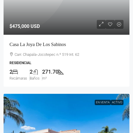
$475,000
USD
Casa La Joya De Los Sabinos
Carr. Chapala-Jocotepec n.º 519 Int. 62
RESIDENCIAL
2
2
271.70
Recámaras
Baños
m²
EN VENTA
ACTIVO