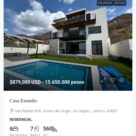
EN VENTA
ACTIVO
$879,000
USD - 15.650.000 pesos
Casa Ensueño
San Rafael #26, Vistas del Ángel, Jocotepec, Jalisco, 45800
RESIDENCIAL
6
7
560
Recámaras
Baños
m²