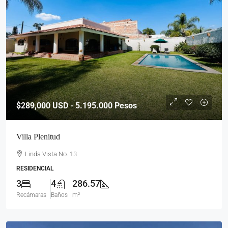
$289,000
USD - 5.195.000 Pesos
Villa Plenitud
Linda Vista No. 13
RESIDENCIAL
3
4
286.57
Recámaras
Baños
m²