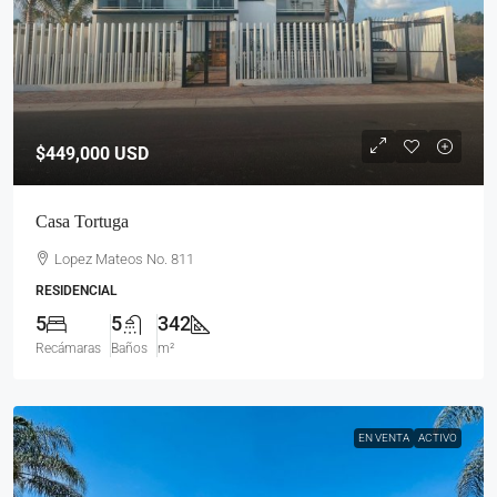
$449,000
USD
Casa Tortuga
Lopez Mateos No. 811
RESIDENCIAL
5
5
342
Recámaras
Baños
m²
EN VENTA
ACTIVO