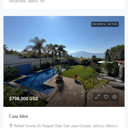
Recámaras
Baños
m²
EN VENTA
ACTIVO
$798,000
USD
Casa Jalos
Rafael Osuna 29, Raquet Club, San Juan Cosalá, Jalisco, México