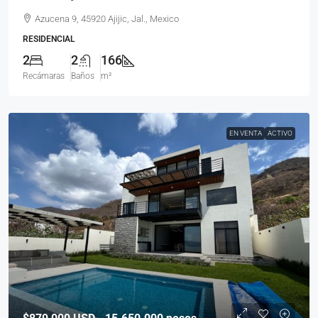
Azucena 9, 45920 Ajijic, Jal., Mexico
RESIDENCIAL
2
2
166
Recámaras
Baños
m²
EN VENTA
ACTIVO