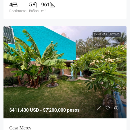
4
5
961
Recámaras
Baños
m²
EN VENTA
ACTIVO
$411,430
USD - $7'200,000 pesos
Casa Mercy