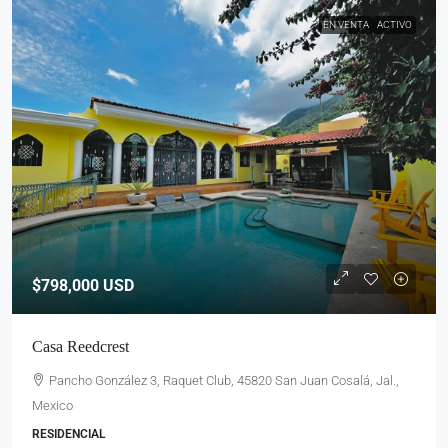
EN VENTA
ACTIVO
$798,000
USD
Casa Reedcrest
Pancho González 3, Raquet Club, 45820 San Juan Cosalá, Jal.,
Mexico
RESIDENCIAL