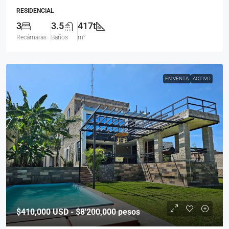
RESIDENCIAL
3
3.5
417t
Recámaras
Baños
m²
EN VENTA
ACTIVO
$410,000
USD - $8'200,000 pesos