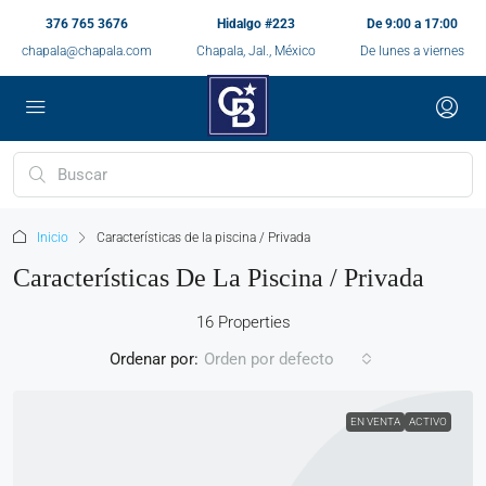
376 765 3676
Hidalgo #223
De 9:00 a 17:00
chapala@chapala.com
Chapala, Jal., México
De lunes a viernes
Inicio
Características de la piscina / Privada
Características De La Piscina / Privada
16 Properties
Ordenar por:
Orden por defecto
EN VENTA
ACTIVO