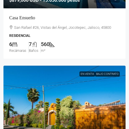
$879,000
USD - 15.650.000 pesos
Casa Ensueño
San Rafael #26, Vistas del Ángel, Jocotepec, Jalisco, 45800
RESIDENCIAL
6
7
560
Recámaras
Baños
m²
EN VENTA
BAJO CONTRATO