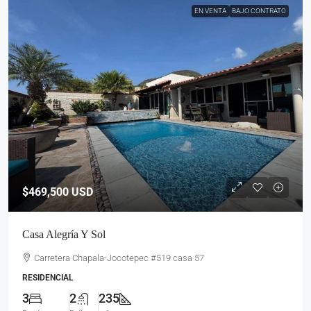
EN VENTA
BAJO CONTRATO
$469,500
USD
Casa Alegría Y Sol
Carretera Chapala-Jocotepec #519 casa 57
RESIDENCIAL
3
2
235