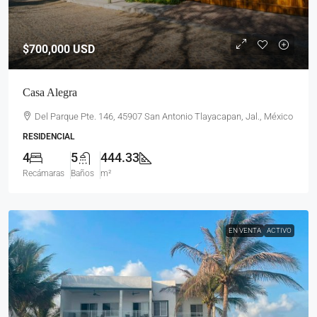
$700,000
USD
Casa Alegra
Del Parque Pte. 146, 45907 San Antonio Tlayacapan, Jal., México
RESIDENCIAL
4
5
444.33
Recámaras
Baños
m²
EN VENTA
ACTIVO