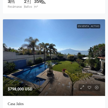
3
2
359
Recámaras
Baños
m²
EN VENTA
ACTIVO
$798,000
USD
Casa Jalos