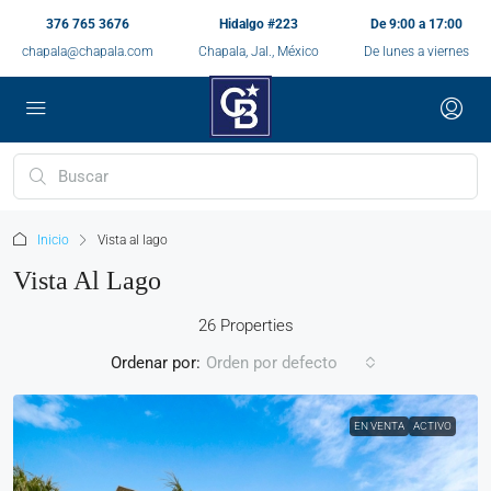
376 765 3676
Hidalgo #223
De 9:00 a 17:00
chapala@chapala.com
Chapala, Jal., México
De lunes a viernes
Inicio
Vista al lago
Vista Al Lago
26 Properties
Ordenar por:
Orden por defecto
EN VENTA
ACTIVO