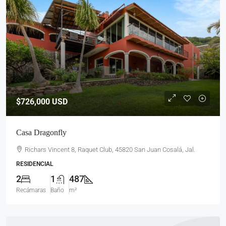
$726,000
USD
Casa Dragonfly
Richars Vincent 8, Raquet Club, 45820 San Juan Cosalá, Jal.
RESIDENCIAL
2
1
487
Recámaras
Baño
m²