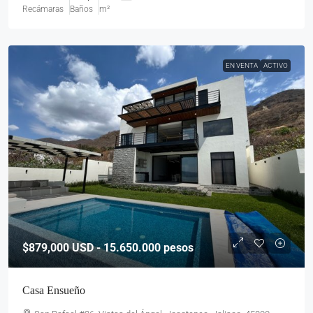
Recámaras
Baños
m²
EN VENTA
ACTIVO
$879,000
USD - 15.650.000 pesos
Casa Ensueño