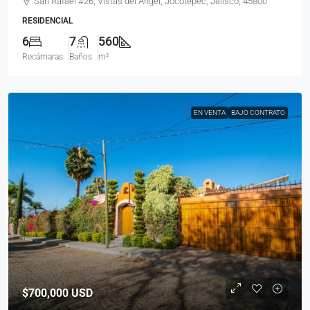
San Rafael #26, Vistas del Ángel, Jocotepec, Jalisco, 45800
RESIDENCIAL
6
7
560
Recámaras
Baños
m²
EN VENTA
BAJO CONTRATO
$700,000
USD