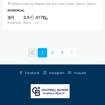
Rafael Osuna 29, Raquet Club, San Juan Cosalá, Jalisco, México
RESIDENCIAL
3
3.5
417t
Recámaras
Baños
m²
1
2
3
Facebook
Instagram
Youtube