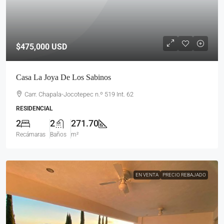
$475,000
USD
Casa La Joya De Los Sabinos
Carr. Chapala-Jocotepec n.º 519 Int. 62
RESIDENCIAL
2
2
271.70
Recámaras
Baños
m²
EN VENTA
PRECIO REBAJADO