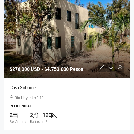
$276,000
USD - $4.750.000 Pesos
Casa Sublime
Río Nayarit n.º 12
RESIDENCIAL
2
2
120
Recámaras
Baños
m²