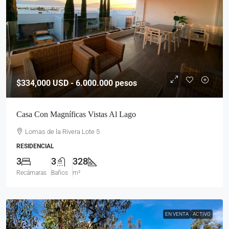
$334,000
USD - 6.000.000 pesos
Casa Con Magníficas Vistas Al Lago
Lomas de la Rivera Lote 5
RESIDENCIAL
3
3
328
Recámaras
Baños
m²
EN VENTA
ACTIVO