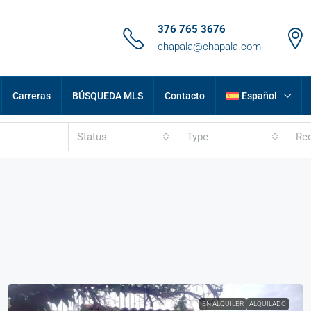
376 765 3676
chapala@chapala.com
Carreras
BÚSQUEDA MLS
Contacto
Español
Status
Type
Re
EN ALQUILER
ALQUILADO