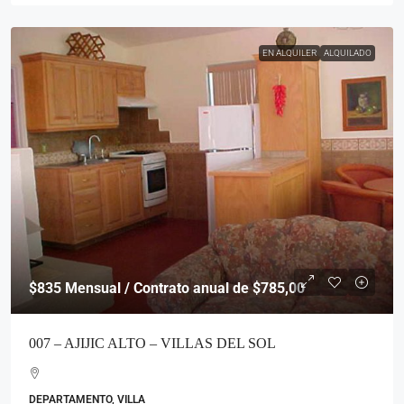
EN ALQUILER
ALQUILADO
$835
Mensual / Contrato anual de $785,00
007 – AJIJIC ALTO – VILLAS DEL SOL
DEPARTAMENTO, VILLA