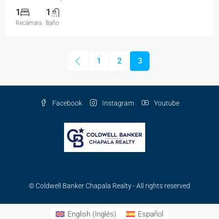
1
1
Recámara
Baño
1
2
3
Facebook
Instagram
Youtube
© Coldwell Banker Chapala Realty - All rights reserved
English
(
Inglés
)
Español