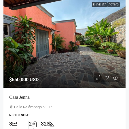
EN VENTA
ACTIVO
$650,000
USD
Casa Jenna
Calle Relámpago n.º 17
RESIDENCIAL
3
2
323