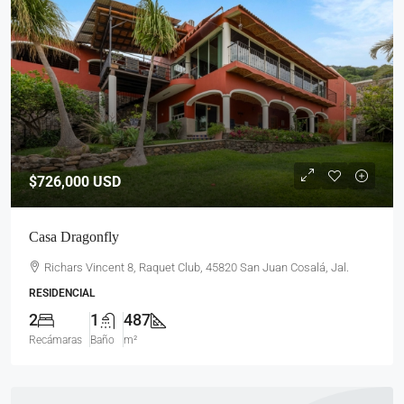
$726,000
USD
Casa Dragonfly
Richars Vincent 8, Raquet Club, 45820 San Juan Cosalá, Jal.
RESIDENCIAL
2
1
487
Recámaras
Baño
m²