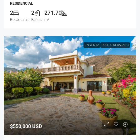
RESIDENCIAL
2
2
271.70
Recámaras
Baños
m²
EN VENTA
PRECIO REBAJADO
$550,000
USD