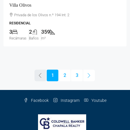
Villa Olivos
Privada de los Olivos n.º 194 Int. 2
RESIDENCIAL
3
2
359
Recámaras
Baños
m²
1
2
3
Facebook
Instagram
Youtube