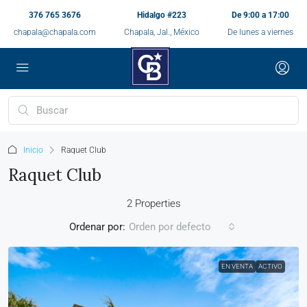
376 765 3676
Hidalgo #223
De 9:00 a 17:00
chapala@chapala.com
Chapala, Jal., México
De lunes a viernes
Inicio
Raquet Club
Raquet Club
2 Properties
Ordenar por:
Orden por defecto
EN VENTA
ACTIVO