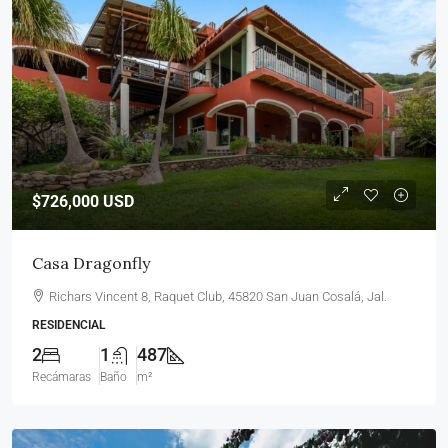
$726,000
USD
Casa Dragonfly
Richars Vincent 8, Raquet Club, 45820 San Juan Cosalá, Jal.
RESIDENCIAL
2
1
487
Recámaras
Baño
m²