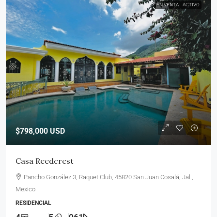
EN VENTA
ACTIVO
$798,000
USD
Casa Reedcrest
Pancho González 3, Raquet Club, 45820 San Juan Cosalá, Jal.,
Mexico
RESIDENCIAL