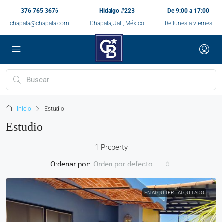
376 765 3676
Hidalgo #223
De 9:00 a 17:00
chapala@chapala.com
Chapala, Jal., México
De lunes a viernes
Inicio
Estudio
Estudio
1 Property
Ordenar por:
Orden por defecto
EN ALQUILER
ALQUILADO