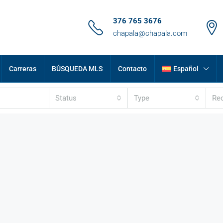
376 765 3676
chapala@chapala.com
Carreras
BÚSQUEDA MLS
Contacto
Español
Status
Type
Re