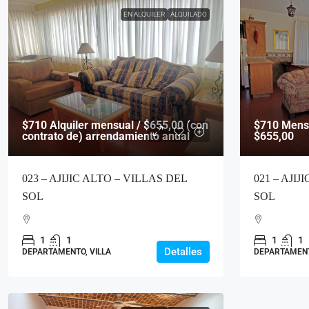
EN ALQUILER
ALQUILADO
$710
Alquiler mensual / $655,00 (con
$710
Mensu
contrato de) arrendamiento anual
$655,00
023 – AJIJIC ALTO – VILLAS DEL
021 – AJIJ
SOL
SOL
1
1
1
1
Detalles
DEPARTAMENTO, VILLA
DEPARTAMENT