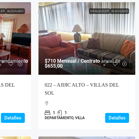
LER
ALQUILADO
EN ALQUILER
ALQUILADO
rendamiento
$710
Mensual / Contrato anual de
$655,00
AS DEL
022 – AJIJIC ALTO – VILLAS DEL
SOL
1
1
Detalles
Detalles
DEPARTAMENTO, VILLA