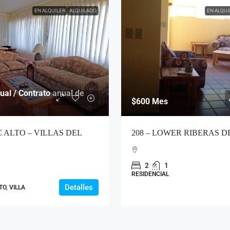
EN ALQUILER
ALQUILADO
EN ALQUI
al / Contrato anual de
$600
Mes
IC ALTO – VILLAS DEL
208 – LOWER RIBERAS D
2
1
RESIDENCIAL
Detalles
O, VILLA