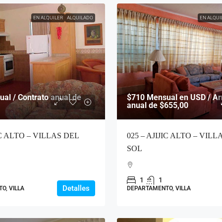
EN ALQUILER
ALQUILADO
EN ALQUI
al / Contrato anual de
$710
Mensual en USD / Ar
anual de $655,00
IC ALTO – VILLAS DEL
025 – AJIJIC ALTO – VILL
SOL
1
1
Detalles
O, VILLA
DEPARTAMENTO, VILLA