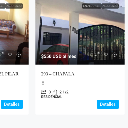
LER
ALQUILADO
EN ALQUILER
ALQUILADO
$550
USD al mes
EL PILAR
293 – CHAPALA
3
2 1/2
RESIDENCIAL
Detalles
Detalles