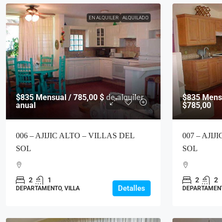
EN ALQUILER
ALQUILADO
$835
Mensual / 785,00 $ de alquiler
$835
Mensu
anual
$785,00
006 – AJIJIC ALTO – VILLAS DEL
007 – AJIJ
SOL
SOL
2
1
2
2
Detalles
DEPARTAMENTO, VILLA
DEPARTAMENT