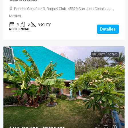
Pancho González 3, Raquet Club, 45820 San Juan Cosalá, Jal.,
Mexico
4
5
961
m²
Detalles
RESIDENCIAL
EN VENTA
ACTIVO