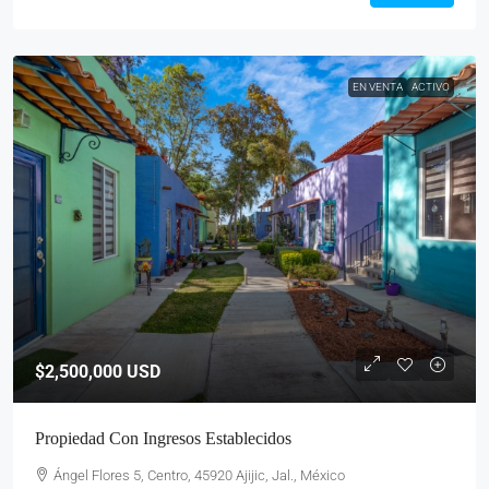
EN VENTA
ACTIVO
$2,500,000
USD
Propiedad Con Ingresos Establecidos
Ángel Flores 5, Centro, 45920 Ajijic, Jal., México