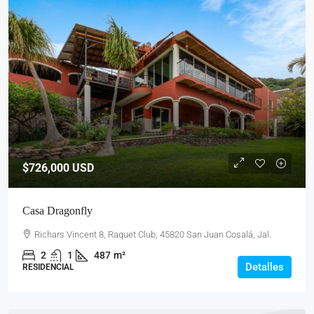
$726,000
USD
Casa Dragonfly
Richars Vincent 8, Raquet Club, 45820 San Juan Cosalá, Jal.
2
1
487
m²
Detalles
RESIDENCIAL