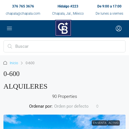
376 765 3676
Hidalgo #223
De 9:00 a 17:00
chapala@chapala.com
Chapala, Jal., México
De lunes a viernes
Inicio
0-600
0-600
ALQUILERES
90 Properties
Ordenar por:
Orden por defecto
EN VENTA
ACTIVO