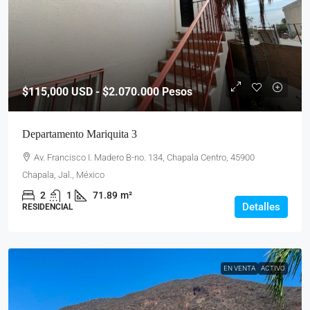
$115,000
USD - $2.070.000 Pesos
Departamento Mariquita 3
Av. Francisco I. Madero B-no. 134, Chapala Centro, 45900
Chapala, Jal., México
2
1
71.89
m²
Detalles
RESIDENCIAL
EN VENTA
ACTIVO