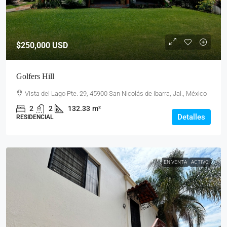
$250,000
USD
Golfers Hill
Vista del Lago Pte. 29, 45900 San Nicolás de Ibarra, Jal., México
2
2
132.33
m²
Detalles
RESIDENCIAL
EN VENTA
ACTIVO