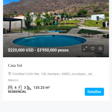
$220,000
USD - $3'950,000 pesos
Casa Sol
Cristóbal Colón Nte. 156, Nextipac, 45802 Jocotepec, Jal.,
Mexico
4
3
135.23
m²
Detalles
RESIDENCIAL