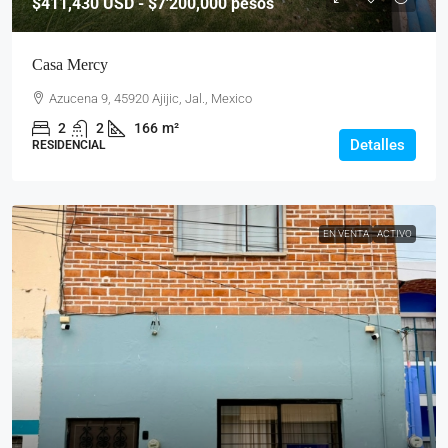
$411,430
USD - $7'200,000 pesos
Casa Mercy
Azucena 9, 45920 Ajijic, Jal., Mexico
2
2
166
m²
Detalles
RESIDENCIAL
EN VENTA
ACTIVO