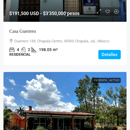
$191,500
USD - $3'350,000 pesos
Casa Guerrero
Guerrero 139, Chapala Centro, 45900 Chapala, Jal., México
4
2
198.05
m²
Detalles
RESIDENCIAL
EN VENTA
ACTIVO