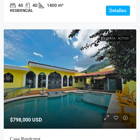
40
40
1400
m²
Detalles
RESIDENCIAL
EN VENTA
ACTIVO
$798,000
USD
Casa Reedcrest