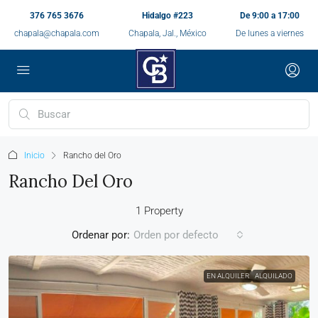
376 765 3676
Hidalgo #223
De 9:00 a 17:00
chapala@chapala.com
Chapala, Jal., México
De lunes a viernes
Inicio
Rancho del Oro
Rancho Del Oro
1 Property
Ordenar por:
Orden por defecto
EN ALQUILER
ALQUILADO