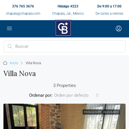
376 765 3676
Hidalgo #223
De 9:00 a 17:00
chapala@chapala.com
Chapala, Jal., México
De lunes a viernes
Inicio
Villa Nova
Villa Nova
3 Properties
Ordenar por:
Orden por defecto
EN ALQUILER
ALQUILADO