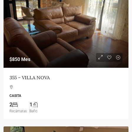
$850
Mes
355 – VILLA NOVA
CASITA
2
1
Recámaras
Baño