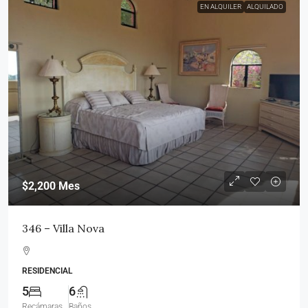
EN ALQUILER
ALQUILADO
$2,200
Mes
346 – Villa Nova
RESIDENCIAL
5
6
Recámaras
Baños