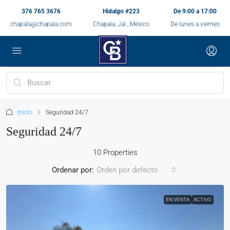
376 765 3676
Hidalgo #223
De 9:00 a 17:00
chapala@chapala.com
Chapala, Jal., México
De lunes a viernes
Inicio
Seguridad 24/7
Seguridad 24/7
10 Properties
Ordenar por:
Orden por defecto
EN VENTA
ACTIVO