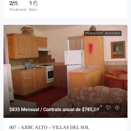
2
1
Recámaras
Baño
EN ALQUILER
ALQUILADO
$835
Mensual / Contrato anual de $785,00
007 – AJIJIC ALTO – VILLAS DEL SOL