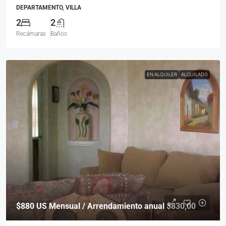
DEPARTAMENTO, VILLA
2
2
Recámaras
Baños
EN ALQUILER
ALQUILADO
$880
US Mensual / Arrendamiento anual $830,00