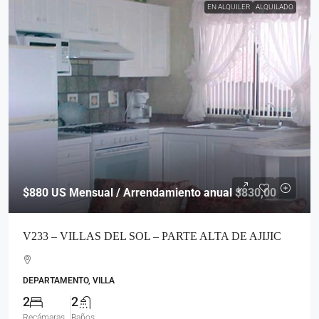
EN ALQUILER
ALQUILADO
$880
US Mensual / Arrendamiento anual $830,00
V233 – VILLAS DEL SOL – PARTE ALTA DE AJIJIC
DEPARTAMENTO, VILLA
2
2
Recámaras
Baños