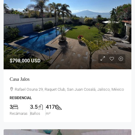
$798,000
USD
Casa Jalos
Rafael Osuna 29, Raquet Club, San Juan Cosalá, Jalisco, México
RESIDENCIAL
3
3.5
417t
Recámaras
Baños
m²