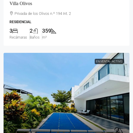
Villa Olivos
Privada de los Olivos n.º 194 Int. 2
RESIDENCIAL
3
2
359
Recámaras
Baños
m²
EN VENTA
ACTIVO