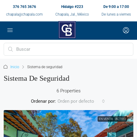
376 765 3676
Hidalgo #223
De 9:00 a 17:00
chapala@chapala.com
Chapala, Jal., México
De lunes a viernes
Inicio
Sistema de seguridad
Sistema De Seguridad
6 Properties
Ordenar por:
Orden por defecto
EN VENTA
ACTIVO