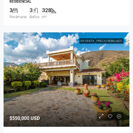
RESIDENCIAL
3
3
328
Recámaras
Baños
m²
EN VENTA
PRECIO REBAJADO
$550,000
USD