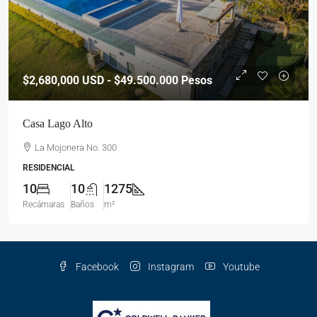
$2,680,000
USD - $49.500.000 Pesos
Casa Lago Alto
La Mojonera No. 300
RESIDENCIAL
10
10
1275
Recámaras
Baños
m²
Facebook
Instagram
Youtube