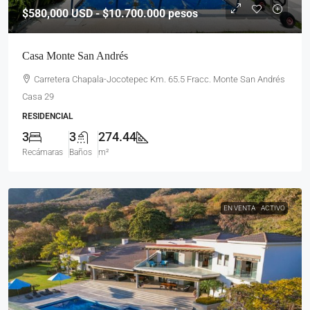
$580,000
USD - $10.700.000 pesos
Casa Monte San Andrés
Carretera Chapala-Jocotepec Km. 65.5 Fracc. Monte San Andrés
Casa 29
RESIDENCIAL
3
3
274.44
Recámaras
Baños
m²
EN VENTA
ACTIVO