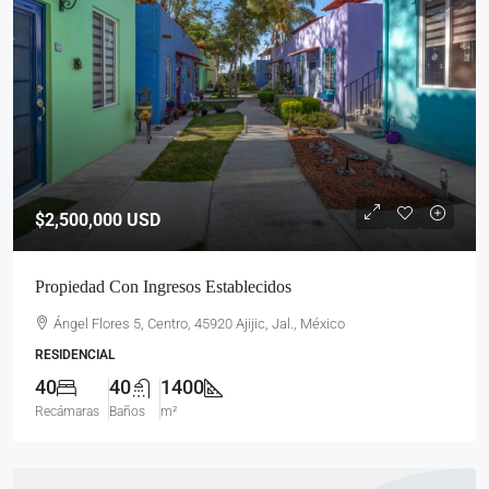
$2,500,000
USD
Propiedad Con Ingresos Establecidos
Ángel Flores 5, Centro, 45920 Ajijic, Jal., México
RESIDENCIAL
40
40
1400
Recámaras
Baños
m²