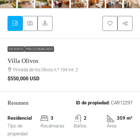
EN VENTA
PRECIO REBAJADO
Villa Olivos
Privada de los Olivos n.º 194 Int. 2
$550,000
USD
Resumen
ID de propiedad:
CAR12297
Residencial
3
2
359 m²
Tipo de
Recámaras
Baños
Área
propiedad