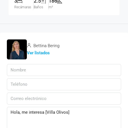
3
2.5
186
Recámaras
Baños
m²
Bettina Bering
Ver listados