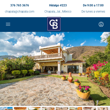
376 765 3676
Hidalgo #223
De 9:00 a 17:00
chapala@chapala.com
Chapala, Jal., México
De lunes a viernes