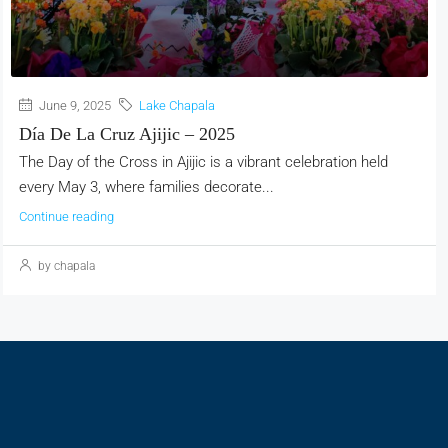
June 9, 2025
Lake Chapala
Día De La Cruz Ajijic – 2025
The Day of the Cross in Ajijic is a vibrant celebration held
every May 3, where families decorate...
Continue reading
by chapala