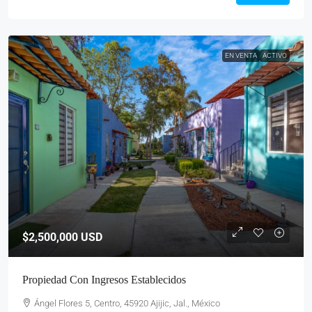
EN VENTA
ACTIVO
$2,500,000
USD
Propiedad Con Ingresos Establecidos
Ángel Flores 5, Centro, 45920 Ajijic, Jal., México