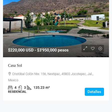
$220,000
USD - $3'950,000 pesos
Casa Sol
Cristóbal Colón Nte. 156, Nextipac, 45802 Jocotepec, Jal.,
Mexico
4
3
135.23
m²
Detalles
RESIDENCIAL