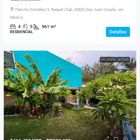
Pancho González 3, Raquet Club, 45820 San Juan Cosalá, Jal.,
Mexico
4
5
961
m²
Detalles
RESIDENCIAL
EN VENTA
ACTIVO