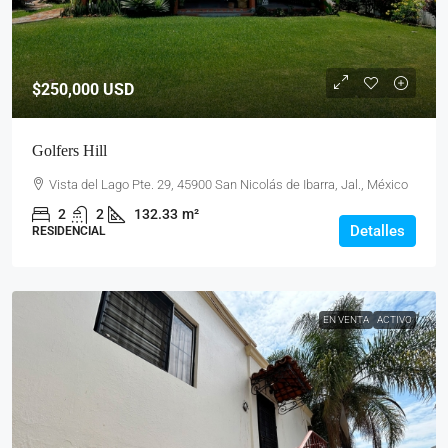
$250,000
USD
Golfers Hill
Vista del Lago Pte. 29, 45900 San Nicolás de Ibarra, Jal., México
2
2
132.33
m²
Detalles
RESIDENCIAL
EN VENTA
ACTIVO