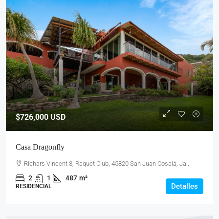
$726,000
USD
Casa Dragonfly
Richars Vincent 8, Raquet Club, 45820 San Juan Cosalá, Jal.
2
1
487
m²
Detalles
RESIDENCIAL