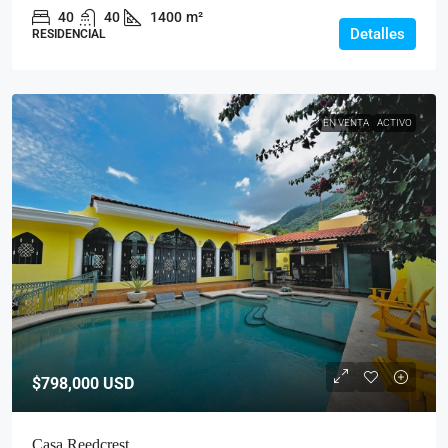
40
40
1400
m²
Detalles
RESIDENCIAL
EN VENTA
ACTIVO
$798,000
USD
Casa Reedcrest