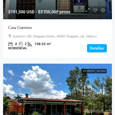
$191,500
USD - $3'350,000 pesos
Casa Guerrero
Guerrero 139, Chapala Centro, 45900 Chapala, Jal., México
4
2
198.05
m²
Detalles
RESIDENCIAL
EN VENTA
ACTIVO