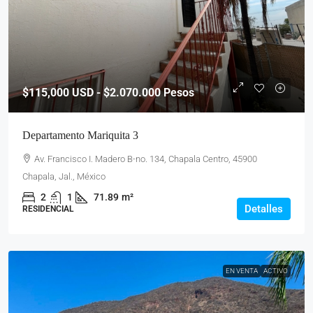
$115,000
USD - $2.070.000 Pesos
Departamento Mariquita 3
Av. Francisco I. Madero B-no. 134, Chapala Centro, 45900
Chapala, Jal., México
2
1
71.89
m²
Detalles
RESIDENCIAL
EN VENTA
ACTIVO