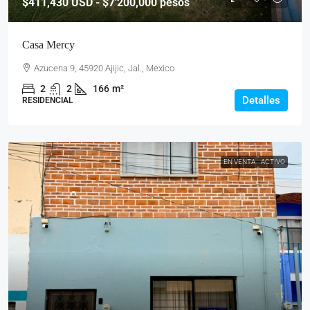
$411,430
USD - $7'200,000 pesos
Casa Mercy
Azucena 9, 45920 Ajijic, Jal., Mexico
2
2
166
m²
Detalles
RESIDENCIAL
EN VENTA
ACTIVO