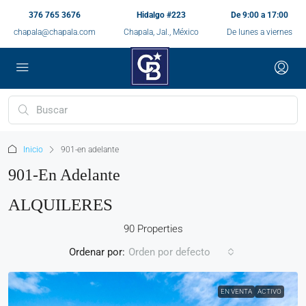
376 765 3676
Hidalgo #223
De 9:00 a 17:00
chapala@chapala.com
Chapala, Jal., México
De lunes a viernes
Inicio
901-en adelante
901-En Adelante
ALQUILERES
90 Properties
Ordenar por:
Orden por defecto
EN VENTA
ACTIVO