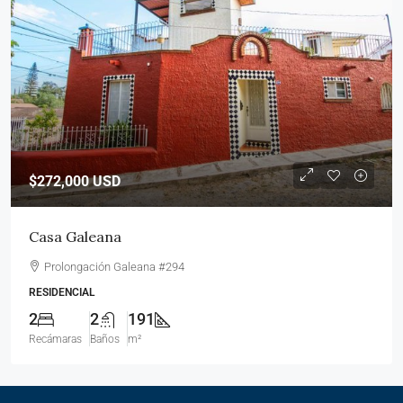
$272,000
USD
Casa Galeana
Prolongación Galeana #294
RESIDENCIAL
2
2
191
Recámaras
Baños
m²