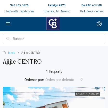
376 765 3676
Hidalgo #223
De 9:00 a 17:00
chapala@chapala.com
Chapala, Jal., México
De lunes a viernes
Inicio
Ajijic CENTRO
Ajijic CENTRO
1 Property
Ordenar por:
Orden por defecto
EN VENTA
VENDIDA