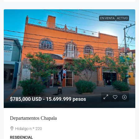
EN VENTA
ACTIVO
$785,000
USD - 15.699.999 pesos
Departamentos Chapala
Hidalgo n.º 220
RESIDENCIAL