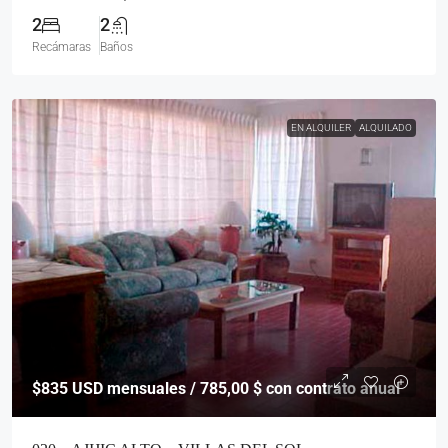
2
2
Recámaras
Baños
EN ALQUILER
ALQUILADO
$835
USD mensuales / 785,00 $ con contrato anual