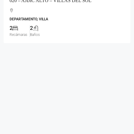
020 – AJIJIC ALTO – VILLAS DEL SOL
DEPARTAMENTO, VILLA
2
2
Recámaras
Baños