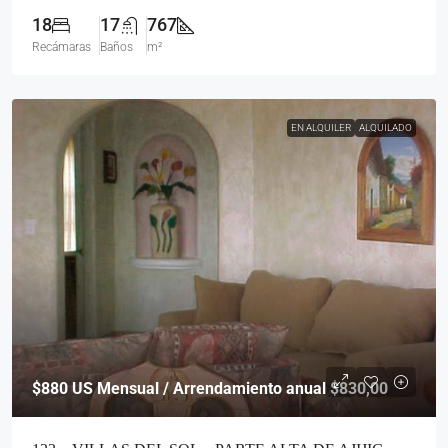
18
17
767
Recámaras
Baños
m²
EN ALQUILER
ALQUILADO
$880
US Mensual / Arrendamiento anual $830,00