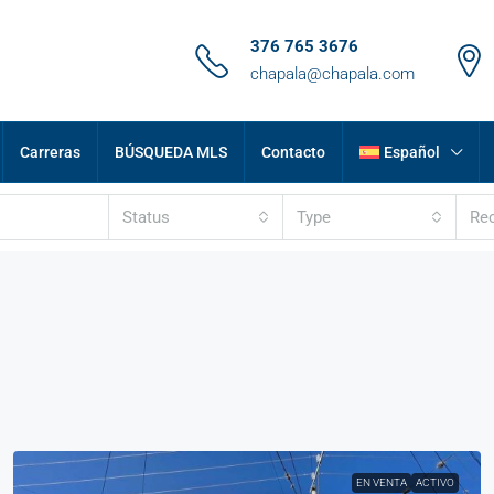
376 765 3676
chapala@chapala.com
Carreras
BÚSQUEDA MLS
Contacto
Español
Status
Type
Re
EN VENTA
ACTIVO