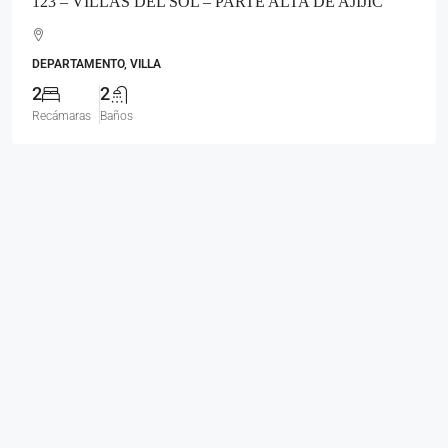
123 – VILLAS DEL SOL – PARTE ALTA DE AJIJIC
DEPARTAMENTO, VILLA
2
2
Recámaras
Baños