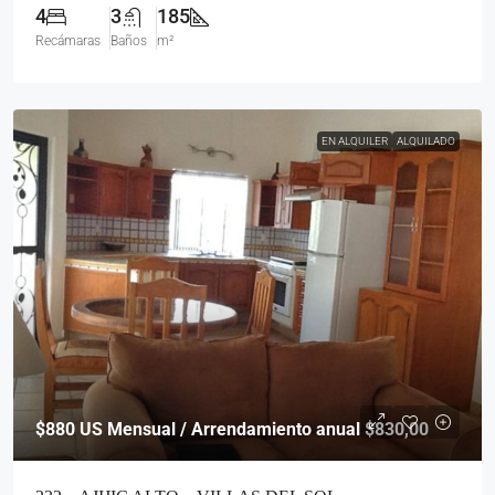
4
3
185
Recámaras
Baños
m²
EN ALQUILER
ALQUILADO
$880
US Mensual / Arrendamiento anual $830,00