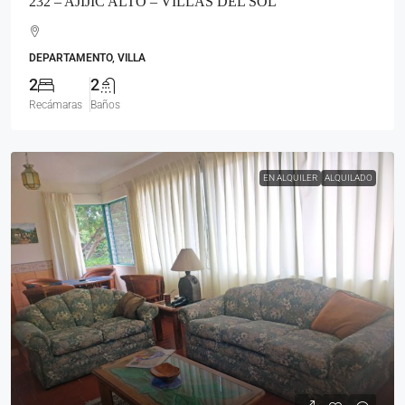
232 – AJIJIC ALTO – VILLAS DEL SOL
DEPARTAMENTO, VILLA
2
2
Recámaras
Baños
EN ALQUILER
ALQUILADO