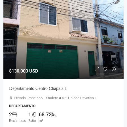
$130,000
USD
Departamento Centro Chapala 1
Privada Francisco I. Madero #132 Unidad Privativa 1
DEPARTAMENTO
2
1
68.72
Recámaras
Baño
m²