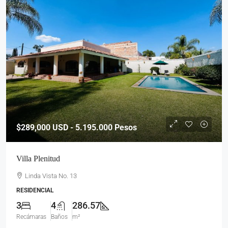
$289,000
USD - 5.195.000 Pesos
Villa Plenitud
Linda Vista No. 13
RESIDENCIAL
3
4
286.57
Recámaras
Baños
m²