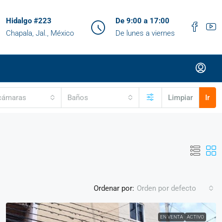
Hidalgo #223
De 9:00 a 17:00
Chapala, Jal., México
De lunes a viernes
cámaras
Baños
Limpiar
Ir
Ordenar por:
Orden por defecto
EN VENTA
ACTIVO