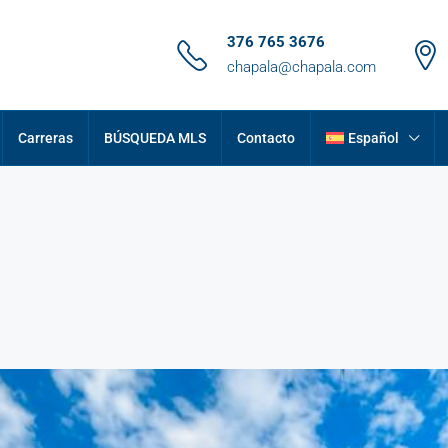
376 765 3676
chapala@chapala.com
Carreras
BÚSQUEDA MLS
Contacto
Español