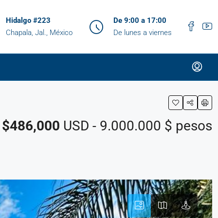
Hidalgo #223
De 9:00 a 17:00
Chapala, Jal., México
De lunes a viernes
$486,000
USD - 9.000.000 $ pesos