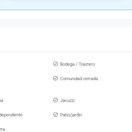
Bodega / Trastero
Comunidad cerrada
na
Jacuzzi
ndependiente
Patio/jardín
rta