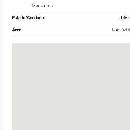
Membrillos
Estado/Condado:
Jalis
Área:
Buenavis