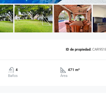
ID de propiedad:
CAR951
4
471 m²
Baños
Área