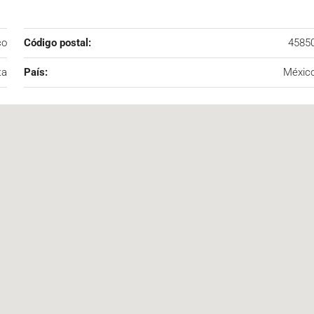
co
Código postal:
4585
ta
País:
Méxic