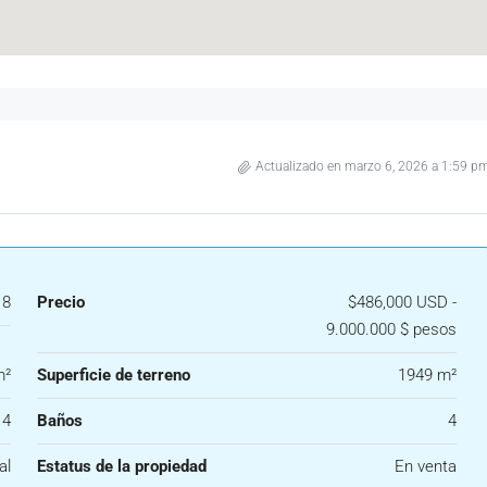
Actualizado en marzo 6, 2026 a 1:59 p
18
Precio
$486,000 USD -
9.000.000 $ pesos
m²
Superficie de terreno
1949 m²
4
Baños
4
al
Estatus de la propiedad
En venta