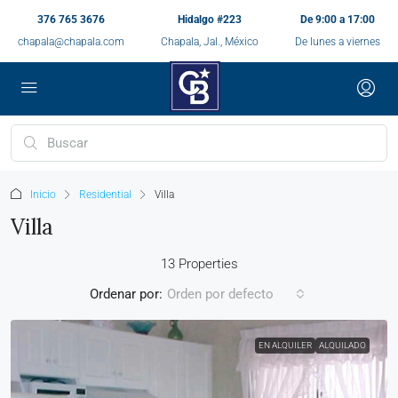
376 765 3676
Hidalgo #223
De 9:00 a 17:00
chapala@chapala.com
Chapala, Jal., México
De lunes a viernes
Inicio
Residential
Villa
Villa
13 Properties
Ordenar por:
Orden por defecto
EN ALQUILER
ALQUILADO