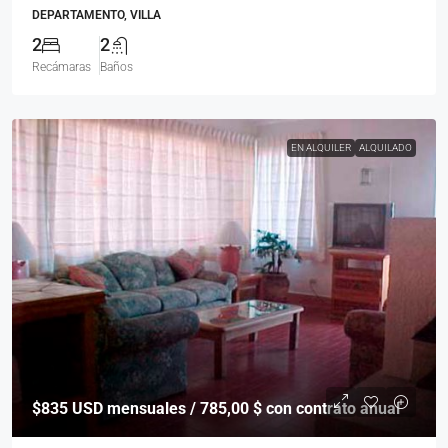
DEPARTAMENTO, VILLA
2
2
Recámaras
Baños
EN ALQUILER
ALQUILADO
$835
USD mensuales / 785,00 $ con contrato anual