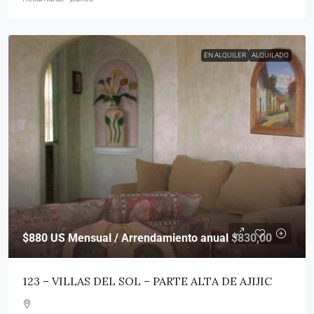
EN ALQUILER
ALQUILADO
$880
US Mensual / Arrendamiento anual $830,00
123 – VILLAS DEL SOL – PARTE ALTA DE AJIJIC