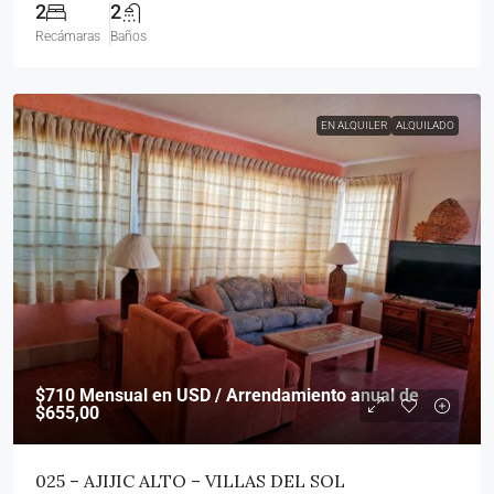
2
2
Recámaras
Baños
EN ALQUILER
ALQUILADO
$710
Mensual en USD / Arrendamiento anual de
$655,00
025 – AJIJIC ALTO – VILLAS DEL SOL