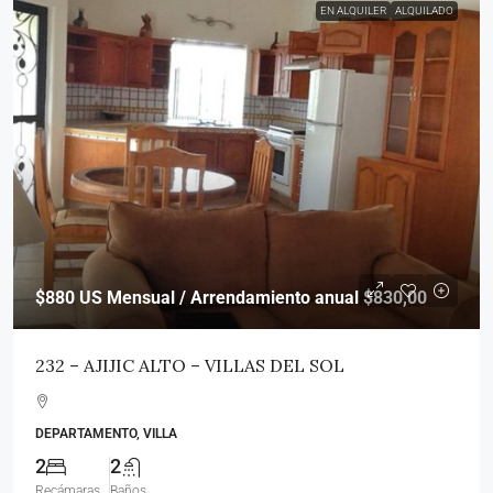
EN ALQUILER
ALQUILADO
$880
US Mensual / Arrendamiento anual $830,00
232 – AJIJIC ALTO – VILLAS DEL SOL
DEPARTAMENTO, VILLA
2
2
Recámaras
Baños