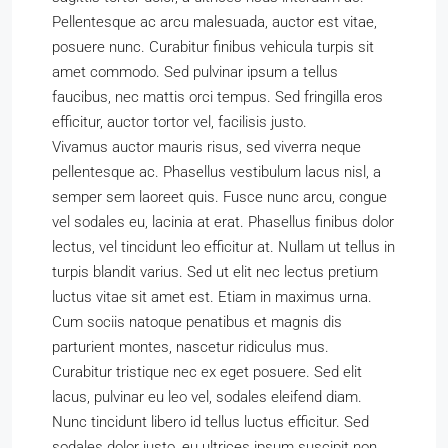
Pellentesque ac arcu malesuada, auctor est vitae,
posuere nunc. Curabitur finibus vehicula turpis sit
amet commodo. Sed pulvinar ipsum a tellus
faucibus, nec mattis orci tempus. Sed fringilla eros
efficitur, auctor tortor vel, facilisis justo.
Vivamus auctor mauris risus, sed viverra neque
pellentesque ac. Phasellus vestibulum lacus nisl, a
semper sem laoreet quis. Fusce nunc arcu, congue
vel sodales eu, lacinia at erat. Phasellus finibus dolor
lectus, vel tincidunt leo efficitur at. Nullam ut tellus in
turpis blandit varius. Sed ut elit nec lectus pretium
luctus vitae sit amet est. Etiam in maximus urna.
Cum sociis natoque penatibus et magnis dis
parturient montes, nascetur ridiculus mus.
Curabitur tristique nec ex eget posuere. Sed elit
lacus, pulvinar eu leo vel, sodales eleifend diam.
Nunc tincidunt libero id tellus luctus efficitur. Sed
sodales dolor justo, eu ultrices ipsum suscipit non.