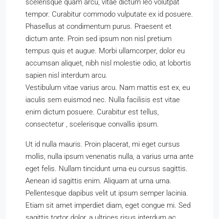
scelerisque quam arcu, vitae dictum leo volutpat
tempor. Curabitur commodo vulputate ex id posuere.
Phasellus at condimentum purus. Praesent et
dictum ante. Proin sed ipsum non nisl pretium
tempus quis et augue. Morbi ullamcorper, dolor eu
accumsan aliquet, nibh nisl molestie odio, at lobortis
sapien nisl interdum arcu.
Vestibulum vitae varius arcu. Nam mattis est ex, eu
iaculis sem euismod nec. Nulla facilisis est vitae
enim dictum posuere. Curabitur est tellus,
consectetur , scelerisque convallis ipsum.
Ut id nulla mauris. Proin placerat, mi eget cursus
mollis, nulla ipsum venenatis nulla, a varius urna ante
eget felis. Nullam tincidunt urna eu cursus sagittis.
Aenean id sagittis enim. Aliquam at urna urna.
Pellentesque dapibus velit ut ipsum semper lacinia.
Etiam sit amet imperdiet diam, eget congue mi. Sed
sagittis tortor dolor, a ultrices risus interdum ac.