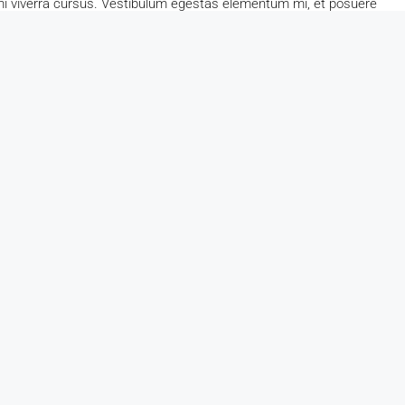
 mi viverra cursus. Vestibulum egestas elementum mi, et posuere
tesque at tortor nunc. Donec vel est velit
Facebook
Instagram
Youtube
© Coldwell Banker Chapala Realty - All rights reserved
English