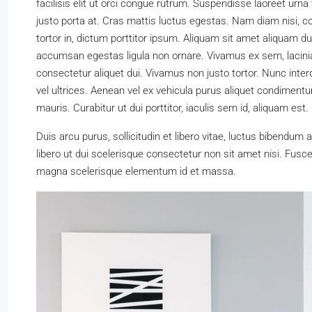
facilisis elit ut orci congue rutrum. Suspendisse laoreet urna t
justo porta at. Cras mattis luctus egestas. Nam diam nisi, 
tortor in, dictum porttitor ipsum. Aliquam sit amet aliquam d
accumsan egestas ligula non ornare. Vivamus ex sem, lacinia
consectetur aliquet dui. Vivamus non justo tortor. Nunc inte
vel ultrices. Aenean vel ex vehicula purus aliquet condiment
mauris. Curabitur ut dui porttitor, iaculis sem id, aliquam est.
Duis arcu purus, sollicitudin et libero vitae, luctus bibendum 
libero ut dui scelerisque consectetur non sit amet nisi. Fusc
magna scelerisque elementum id et massa.