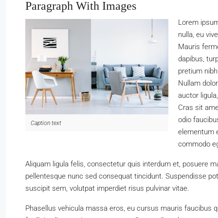
Paragraph With Images
Lorem ipsum 
nulla, eu viv
Mauris ferme
dapibus, turp
pretium nibh
Nullam dolor 
auctor ligula
Cras sit ame
odio faucibu
Caption text
elementum eg
commodo ege
Aliquam ligula felis, consectetur quis interdum et, posuere m
pellentesque nunc sed consequat tincidunt. Suspendisse pote
suscipit sem, volutpat imperdiet risus pulvinar vitae.
Phasellus vehicula massa eros, eu cursus mauris faucibus q