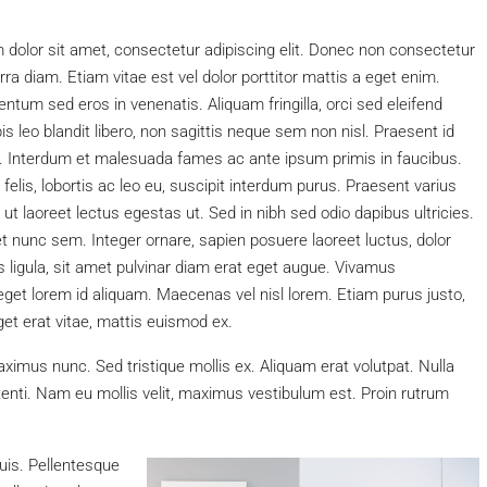
dolor sit amet, consectetur adipiscing elit. Donec non consectetur
erra diam. Etiam vitae est vel dolor porttitor mattis a eget enim.
ntum sed eros in venenatis. Aliquam fringilla, orci sed eleifend
is leo blandit libero, non sagittis neque sem non nisl. Praesent id
. Interdum et malesuada fames ac ante ipsum primis in faucibus.
felis, lobortis ac leo eu, suscipit interdum purus. Praesent varius
, ut laoreet lectus egestas ut. Sed in nibh sed odio dapibus ultricies.
t nunc sem. Integer ornare, sapien posuere laoreet luctus, dolor
s ligula, sit amet pulvinar diam erat eget augue. Vivamus
et lorem id aliquam. Maecenas vel nisl lorem. Etiam purus justo,
t erat vitae, mattis euismod ex.
aximus nunc. Sed tristique mollis ex. Aliquam erat volutpat. Nulla
nti. Nam eu mollis velit, maximus vestibulum est. Proin rutrum
uis. Pellentesque