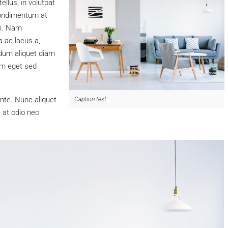
ellus, in volutpat
condimentum at
ui. Nam
 ac lacus a,
rdum aliquet diam
um eget sed
ante. Nunc aliquet
Caption text
e at odio nec