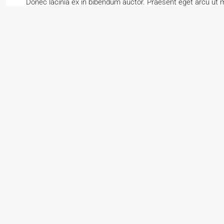
Donec lacinia ex in bibendum auctor. Praesent eget arcu ut
nibh iaculis sed. Duis ac dapibus metus, sed vulputate purus 