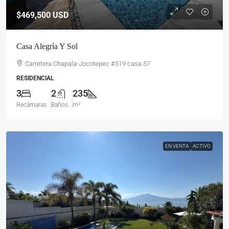
$469,500
USD
Casa Alegría Y Sol
Carretera Chapala-Jocotepec #519 casa 57
RESIDENCIAL
3
2
235
Recámaras
Baños
m²
EN VENTA
ACTIVO