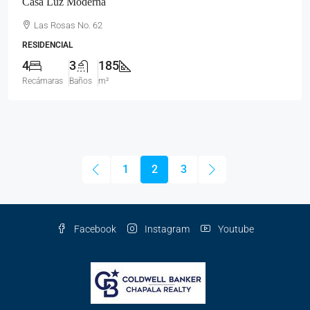
Casa Luz Moderna
Las Rosas No. 62
RESIDENCIAL
4
3
185
Recámaras
Baños
m²
1
2
3
Facebook
Instagram
Youtube