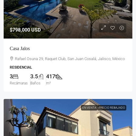
$798,000
USD
Casa Jalos
Rafael Osuna 29, Raquet Club, San Juan Cosalá, Jalisco, México
RESIDENCIAL
3
3.5
417t
Recámaras
Baños
m²
EN VENTA
PRECIO REBAJADO