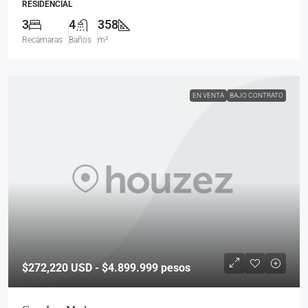
RESIDENCIAL
3
4
358
Recámaras
Baños
m²
EN VENTA
BAJO CONTRATO
$272,220
USD - $4.899.999 pesos