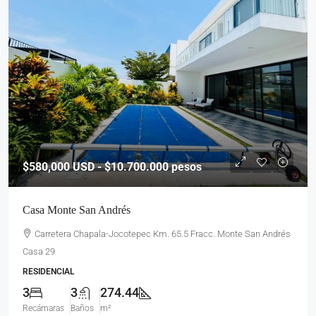
$580,000
USD - $10.700.000 pesos
Casa Monte San Andrés
Carretera Chapala-Jocotepec Km. 65.5 Fracc. Monte San Andrés
Casa 29
RESIDENCIAL
3
3
274.44
Recámaras
Baños
m²