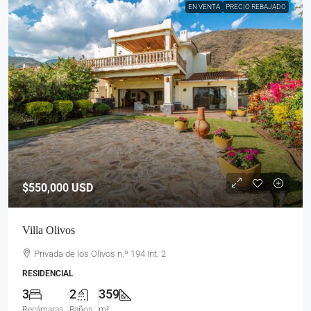
EN VENTA
PRECIO REBAJADO
$550,000
USD
Villa Olivos
Privada de los Olivos n.º 194 Int. 2
RESIDENCIAL
3
2
359
Recámaras
Baños
m²