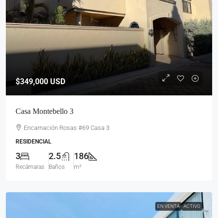
$349,000
USD
Casa Montebello 3
Encarnación Rosas #69 Casa 3
RESIDENCIAL
3
2.5
186
Recámaras
Baños
m²
EN VENTA
ACTIVO