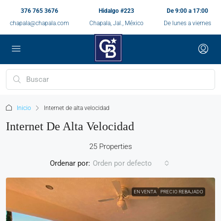
376 765 3676
Hidalgo #223
De 9:00 a 17:00
chapala@chapala.com
Chapala, Jal., México
De lunes a viernes
Inicio
Internet de alta velocidad
Internet De Alta Velocidad
25 Properties
Ordenar por:
Orden por defecto
EN VENTA
PRECIO REBAJADO