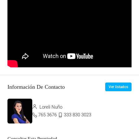
Información De Contacto
Ver listados
Loreli Nuño
765 3676
333 830 3023
Consultar Esta Propiedad