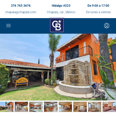
376 765 3676
Hidalgo #223
De 9:00 a 17:00
chapala@chapala.com
Chapala, Jal., México
De lunes a viernes