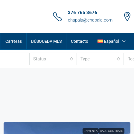
376 765 3676
chapala@chapala.com
Carreras
BÚSQUEDA MLS
Contacto
Español
Status
Type
Re
EN VENTA
BAJO CONTRATO