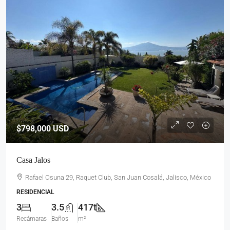
$798,000
USD
Casa Jalos
Rafael Osuna 29, Raquet Club, San Juan Cosalá, Jalisco, México
RESIDENCIAL
3
3.5
417t
Recámaras
Baños
m²