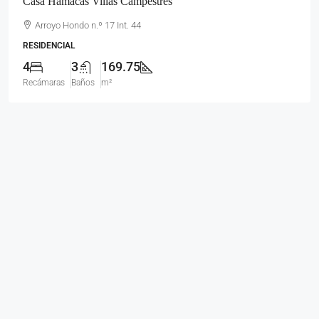
Casa Hamacas Villas Campestres
Arroyo Hondo n.º 17 Int. 44
RESIDENCIAL
4
3
169.75
Recámaras
Baños
m²