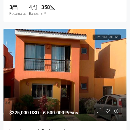
3
4
358
Recámaras
Baños
m²
EN VENTA
ACTIVO
$325,000
USD - 6.500.000 Pesos