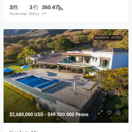
3
3
360.47
Recámaras
Baños
m²
EN VENTA
ACTIVO
$2,680,000
USD - $49.500.000 Pesos