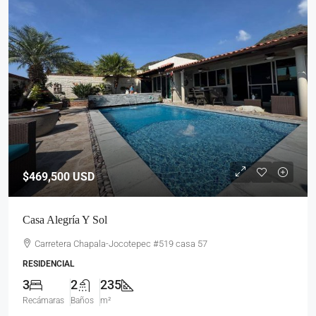
$469,500
USD
Casa Alegría Y Sol
Carretera Chapala-Jocotepec #519 casa 57
RESIDENCIAL
3
2
235
Recámaras
Baños
m²