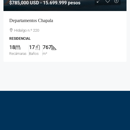
$785,000
USD - 15.699.999 pesos
Departamentos Chapala
Hidalgo n.º 220
RESIDENCIAL
18
17
767
Recámaras
Baños
m²