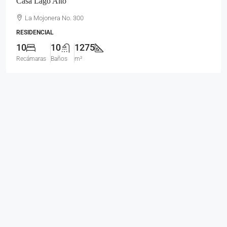
Casa Lago Alto
La Mojonera No. 300
RESIDENCIAL
10
10
1275
Recámaras
Baños
m²