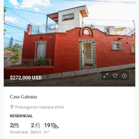
$272,000
USD
Casa Galeana
Prolongación Galeana #294
RESIDENCIAL
2
2
191
Recámaras
Baños
m²