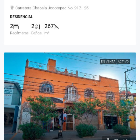
Carretera Chapala Jocotepec No. 917 - 25
RESIDENCIAL
2
2
267
Recámaras
Baños
m²
EN VENTA
ACTIVO