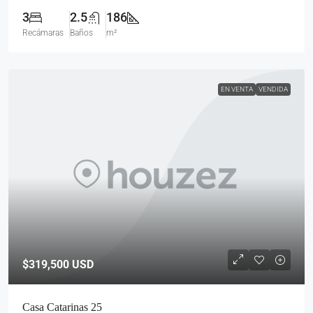
3
2.5
186
Recámaras
Baños
m²
EN VENTA
VENDIDA
$319,500
USD
Casa Catarinas 25