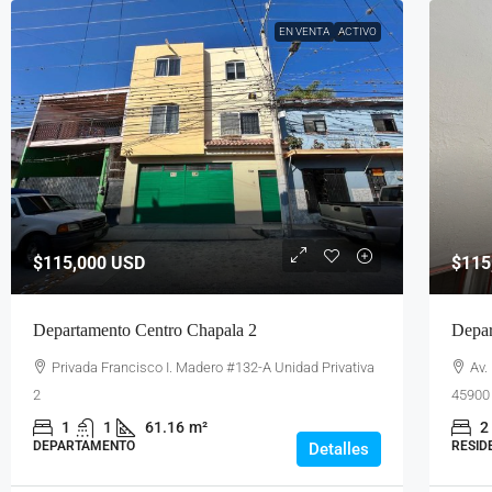
EN VENTA
ACTIVO
$115,000
USD
$115
Departamento Centro Chapala 2
Depar
Privada Francisco I. Madero #132-A Unidad Privativa
Av.
2
45900 
1
1
61.16
m²
2
DEPARTAMENTO
RESID
Detalles