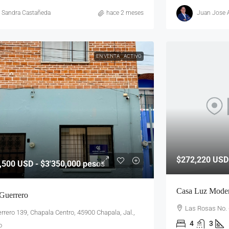
Sandra Castañeda
hace 2 meses
Juan Jose A
EN VENTA
ACTIVO
$272,220
USD 
,500
USD - $3'350,000 pesos
Casa Luz Mode
Guerrero
Las Rosas No.
rrero 139, Chapala Centro, 45900 Chapala, Jal.,
4
3
o