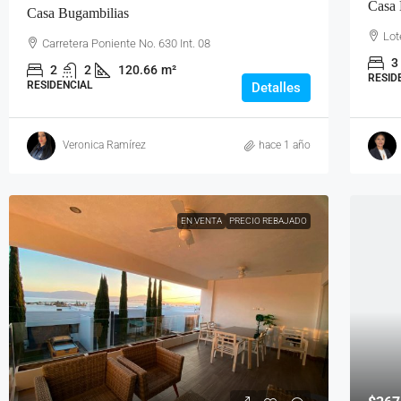
Casa 
Casa Bugambilias
Lot
Carretera Poniente No. 630 Int. 08
3
2
2
120.66
m²
RESID
RESIDENCIAL
Detalles
Veronica Ramírez
hace 1 año
EN VENTA
PRECIO REBAJADO