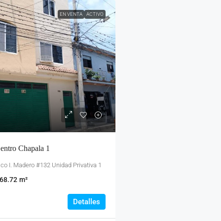
EN VENTA
ACTIVO
entro Chapala 1
co I. Madero #132 Unidad Privativa 1
68.72
m²
Detalles