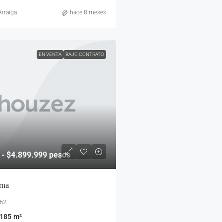
rraiga
hace 8 meses
EN VENTA
BAJO CONTRATO
- $4.899.999 pesos
rna
 62
185
m²