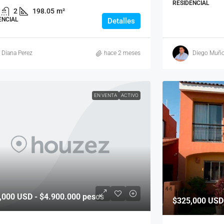
RESIDENCIAL
2
198.05
m²
ENCIAL
Detalles
Diana Perez
hace 2 meses
Diego Muñ
EN VENTA
ACTIVO
,000
USD - $4.900.000 pesos
$325,000
USD 