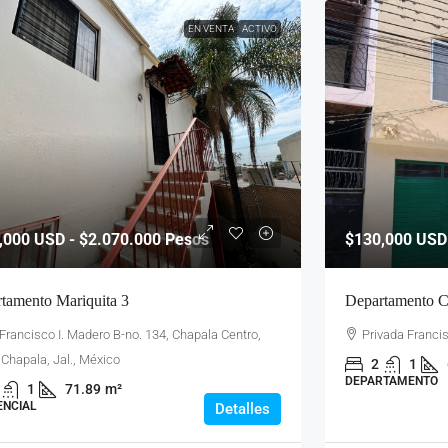
EN VENTA
ACTIVO
,000
USD - $2.070.000 Pesos
$130,000
USD
tamento Mariquita 3
Departamento C
 Francisco I. Madero B-no. 134, Chapala Centro,
Privada Francis
Chapala, Jal., México
2
1
DEPARTAMENTO
1
71.89
m²
ENCIAL
Detalles