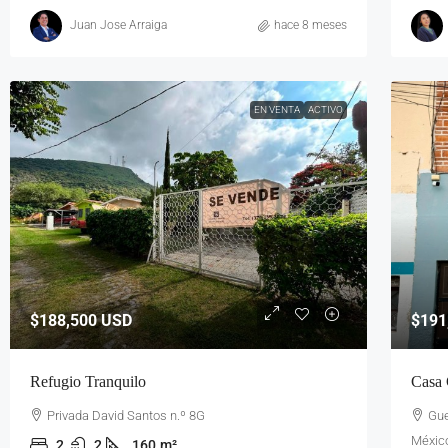
Juan Jose Arraiga
hace 8 meses
EN VENTA
ACTIVO
$188,500
USD
$191
Refugio Tranquilo
Casa 
Privada David Santos n.º 8G
Gue
Méxic
2
2
160
m²