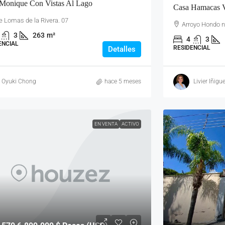
Monique Con Vistas Al Lago
Casa Hamacas V
e Lomas de la Rivera. 07
Arroyo Hondo n.
3
263
m²
4
3
ENCIAL
RESIDENCIAL
Detalles
Oyuki Chong
hace 5 meses
Livier Iñigu
EN VENTA
ACTIVO