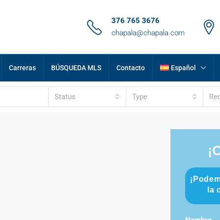
376 765 3676
chapala@chapala.com
Carreras
BÚSQUEDA MLS
Contacto
Español
Status
Type
Re
¡
¡Podem
la