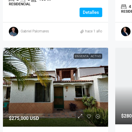
RESIDENCIAL
4
RESID
Detalles
Gabriel Palomares
hace 1 año
EN VENTA
ACTIVO
$280
$275,000
USD