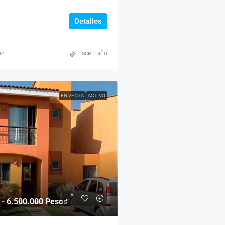
Detalles
oz
hace 1 año
EN VENTA
ACTIVO
- 6.500.000 Pesos