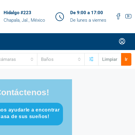
Hidalgo #223
De 9:00 a 17:00
Chapala, Jal., México
De lunes a viernes
cámaras
Baños
Limpiar
Ir
Contáctenos!
os ayudarle a encontrar
 casa de sus sueños!