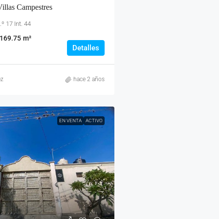
illas Campestres
º 17 Int. 44
169.75
m²
Detalles
ez
hace 2 años
EN VENTA
ACTIVO